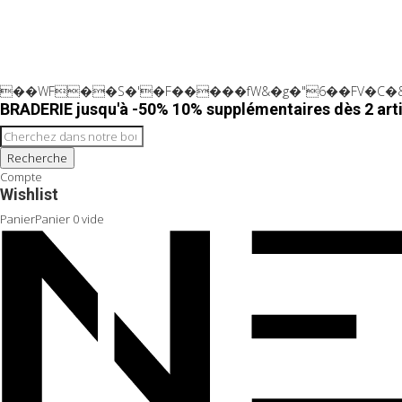
��WF��S�'�F�����fW&�g�"6��FV�C�&
BRADERIE jusqu'à -50% 10% supplémentaires dès 2 arti
Recherche
Compte
Wishlist
Panier
Panier
0
vide