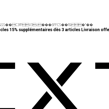
SS��C3fFV3c���6FFCS��f&�"��
cles 15% supplémentaires dès 3 articles
Livraison off