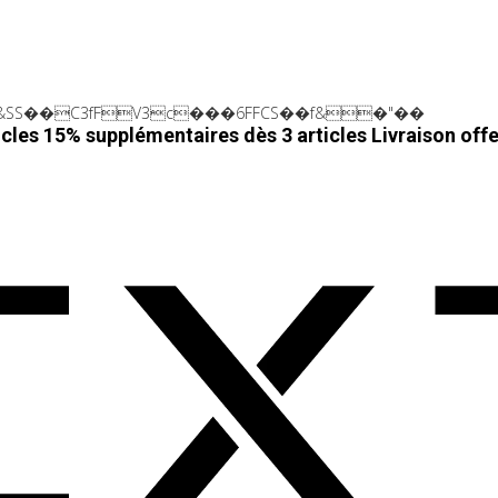
SS��C3fFV3c���6FFCS��f&�"��
cles 15% supplémentaires dès 3 articles
Livraison off