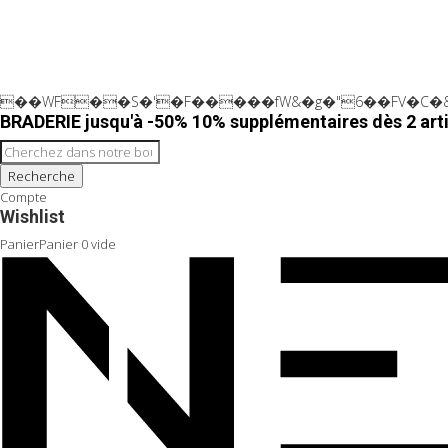
��WF��S�'�F�����fW&�g�"6��FV�C�&
BRADERIE jusqu'à -50% 10% supplémentaires dès 2 arti
Recherche
Compte
Wishlist
Panier
Panier
0
vide