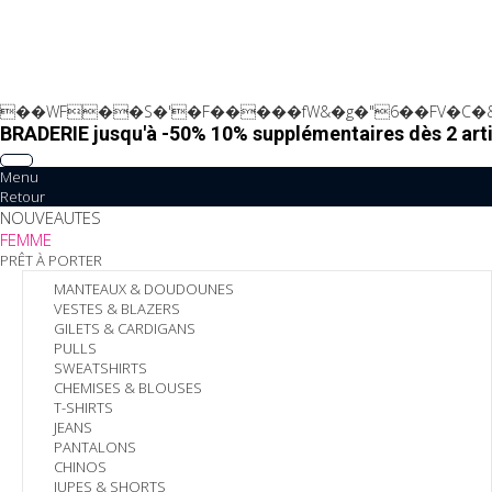
��WF��S�'�F�����fW&�g�"6��FV�C�&
BRADERIE jusqu'à -50% 10% supplémentaires dès 2 arti
Menu
Retour
NOUVEAUTES
FEMME
PRÊT À PORTER
MANTEAUX & DOUDOUNES
VESTES & BLAZERS
GILETS & CARDIGANS
PULLS
SWEATSHIRTS
CHEMISES & BLOUSES
T-SHIRTS
JEANS
PANTALONS
CHINOS
JUPES & SHORTS