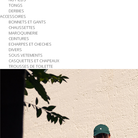
TONGS
DERBIES
ACCESSOIRES
BONNETS ET GANTS
CHAUSSETTES
MAROQUINERIE
CEINTURES
ECHARPES ET CHECHES
DIVERS
SOUS VETEMENTS
CASQUETTES ET CHAPEAUX
TROUSSES DE TOILETTE