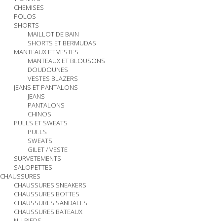
CHEMISES
POLOS
SHORTS
MAILLOT DE BAIN
SHORTS ET BERMUDAS
MANTEAUX ET VESTES
MANTEAUX ET BLOUSONS
DOUDOUNES
VESTES BLAZERS
JEANS ET PANTALONS
JEANS
PANTALONS
CHINOS
PULLS ET SWEATS
PULLS
SWEATS
GILET / VESTE
SURVETEMENTS
SALOPETTES
CHAUSSURES
CHAUSSURES SNEAKERS
CHAUSSURES BOTTES
CHAUSSURES SANDALES
CHAUSSURES BATEAUX
NU PIEDS