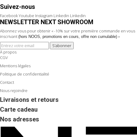
Suivez-nous
Facebook
Youtube
Instagram
Linkedin
Linkedin
NEWSLETTER NEXT SHOWROOM
Abonnez vous pour obtenir « -10% sur votre première commande en vous
inscrivant
»
(hors NOOS, promotions en cours, offre non cumulable)
S’abonner
À propos
CGV
Mentions légales
Politique de confidentialité
Contact
Nous rejoindre
Livraisons et retours
Carte cadeau
Nos adresses