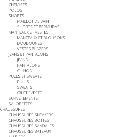
CHEMISES
POLOS
SHORTS
MAILLOT DE BAIN
SHORTS ET BERMUDAS
MANTEAUX ET VESTES
MANTEAUX ET BLOUSONS
DOUDOUNES
VESTES BLAZERS
JEANS ET PANTALONS
JEANS
PANTALONS
CHINOS
PULLS ET SWEATS
PULLS
SWEATS
GILET / VESTE
SURVETEMENTS
SALOPETTES
CHAUSSURES
CHAUSSURES SNEAKERS
CHAUSSURES BOTTES
CHAUSSURES SANDALES
CHAUSSURES BATEAUX
NU PIEDS