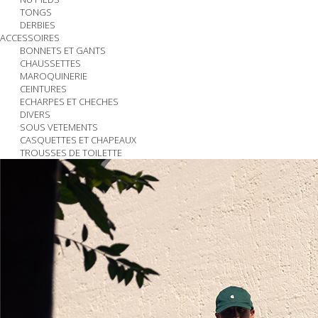
TONGS
DERBIES
ACCESSOIRES
BONNETS ET GANTS
CHAUSSETTES
MAROQUINERIE
CEINTURES
ECHARPES ET CHECHES
DIVERS
SOUS VETEMENTS
CASQUETTES ET CHAPEAUX
TROUSSES DE TOILETTE