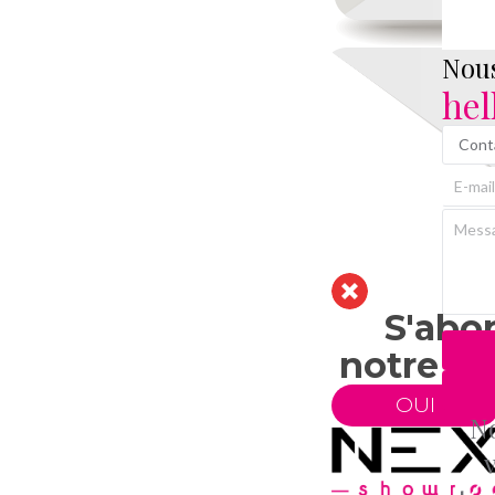
Nous
he
S'abo
notre ne
OUI
No