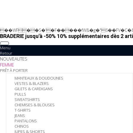
��WF��S�'�F�����fW&�g�"6��FV�C�&
BRADERIE jusqu'à -50% 10% supplémentaires dès 2 arti
Menu
Retour
NOUVEAUTES
FEMME
PRÊT À PORTER
MANTEAUX & DOUDOUNES
VESTES & BLAZERS
GILETS & CARDIGANS
PULLS
SWEATSHIRTS
CHEMISES & BLOUSES
T-SHIRTS
JEANS
PANTALONS
CHINOS
JUPES & SHORTS