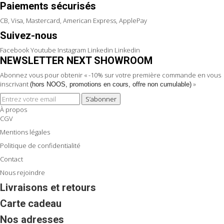
Paiements sécurisés
CB, Visa, Mastercard, American Express, ApplePay
Suivez-nous
Facebook
Youtube
Instagram
Linkedin
Linkedin
NEWSLETTER NEXT SHOWROOM
Abonnez vous pour obtenir « -10% sur votre première commande en vous
inscrivant
»
(hors NOOS, promotions en cours, offre non cumulable)
S’abonner
À propos
CGV
Mentions légales
Politique de confidentialité
Contact
Nous rejoindre
Livraisons et retours
Carte cadeau
Nos adresses