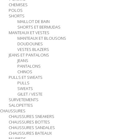
CHEMISES
POLOS
SHORTS
MAILLOT DE BAIN
SHORTS ET BERMUDAS
MANTEAUX ET VESTES
MANTEAUX ET BLOUSONS
DOUDOUNES
VESTES BLAZERS
JEANS ET PANTALONS
JEANS
PANTALONS
CHINOS
PULLS ET SWEATS
PULLS
SWEATS
GILET / VESTE
SURVETEMENTS
SALOPETTES
CHAUSSURES
CHAUSSURES SNEAKERS
CHAUSSURES BOTTES
CHAUSSURES SANDALES
CHAUSSURES BATEAUX
NU PIEDS