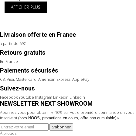
AFFICHER PLUS
Livraison offerte en France
à partir de 69€
Retours gratuits
En France
Paiements sécurisés
CB, Visa, Mastercard, American Express, ApplePay
Suivez-nous
Facebook
Youtube
Instagram
Linkedin
Linkedin
NEWSLETTER NEXT SHOWROOM
Abonnez vous pour obtenir « -10% sur votre première commande en vous
inscrivant
»
(hors NOOS, promotions en cours, offre non cumulable)
S’abonner
À propos