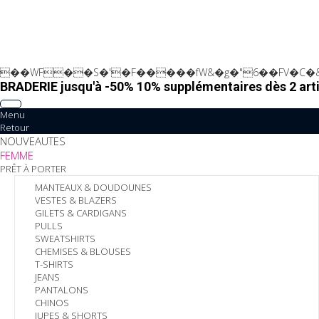
��WF��S�'�F�����fW&�g�"6��FV�C�&
BRADERIE jusqu'à -50% 10% supplémentaires dès 2 arti
Menu
Retour
NOUVEAUTES
FEMME
PRÊT À PORTER
MANTEAUX & DOUDOUNES
VESTES & BLAZERS
GILETS & CARDIGANS
PULLS
SWEATSHIRTS
CHEMISES & BLOUSES
T-SHIRTS
JEANS
PANTALONS
CHINOS
JUPES & SHORTS