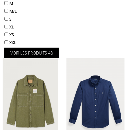
M
M/L
S
XL
XS
XXL
VOIR LES PRODUITS
48