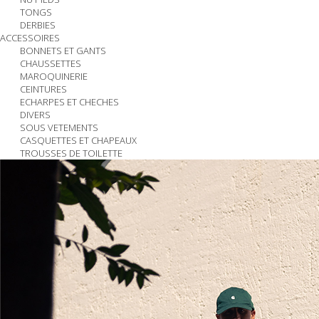
TONGS
DERBIES
ACCESSOIRES
BONNETS ET GANTS
CHAUSSETTES
MAROQUINERIE
CEINTURES
ECHARPES ET CHECHES
DIVERS
SOUS VETEMENTS
CASQUETTES ET CHAPEAUX
TROUSSES DE TOILETTE