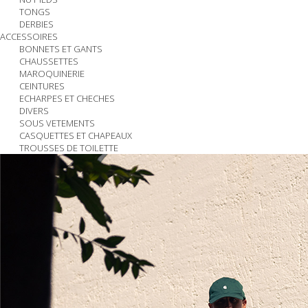
TONGS
DERBIES
ACCESSOIRES
BONNETS ET GANTS
CHAUSSETTES
MAROQUINERIE
CEINTURES
ECHARPES ET CHECHES
DIVERS
SOUS VETEMENTS
CASQUETTES ET CHAPEAUX
TROUSSES DE TOILETTE