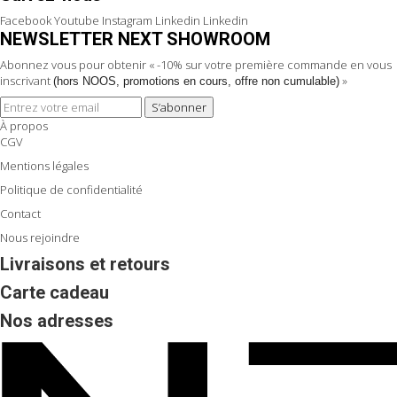
Facebook
Youtube
Instagram
Linkedin
Linkedin
NEWSLETTER NEXT SHOWROOM
Abonnez vous pour obtenir « -10% sur votre première commande en vous
inscrivant
»
(hors NOOS, promotions en cours, offre non cumulable)
S’abonner
À propos
CGV
Mentions légales
Politique de confidentialité
Contact
Nous rejoindre
Livraisons et retours
Carte cadeau
Nos adresses