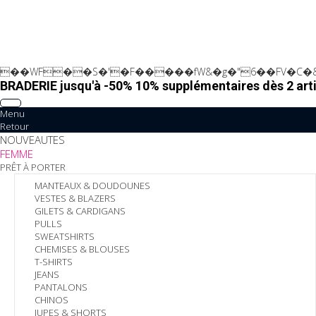
��WF��S�'�F�����fW&�g�"6��FV�C�&
BRADERIE jusqu'à -50% 10% supplémentaires dès 2 arti
Menu
Retour
NOUVEAUTES
FEMME
PRÊT À PORTER
MANTEAUX & DOUDOUNES
VESTES & BLAZERS
GILETS & CARDIGANS
PULLS
SWEATSHIRTS
CHEMISES & BLOUSES
T-SHIRTS
JEANS
PANTALONS
CHINOS
JUPES & SHORTS