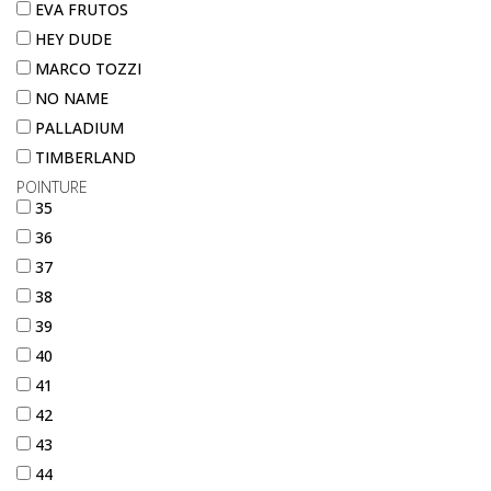
EVA FRUTOS
HEY DUDE
MARCO TOZZI
NO NAME
PALLADIUM
TIMBERLAND
POINTURE
35
36
37
38
39
40
41
42
43
44