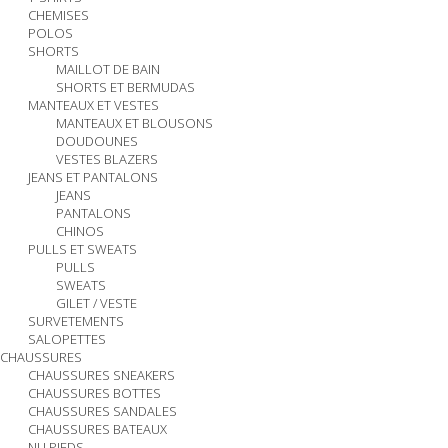
CHEMISES
POLOS
SHORTS
MAILLOT DE BAIN
SHORTS ET BERMUDAS
MANTEAUX ET VESTES
MANTEAUX ET BLOUSONS
DOUDOUNES
VESTES BLAZERS
JEANS ET PANTALONS
JEANS
PANTALONS
CHINOS
PULLS ET SWEATS
PULLS
SWEATS
GILET / VESTE
SURVETEMENTS
SALOPETTES
CHAUSSURES
CHAUSSURES SNEAKERS
CHAUSSURES BOTTES
CHAUSSURES SANDALES
CHAUSSURES BATEAUX
NU PIEDS