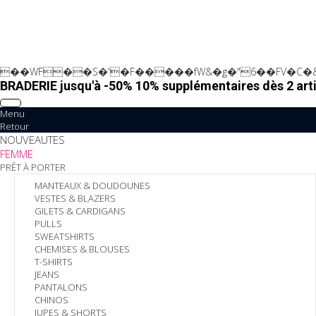
��WF��S�'�F�����fW&�g�"6��FV�C�&
BRADERIE jusqu'à -50% 10% supplémentaires dès 2 arti
Menu
Retour
NOUVEAUTES
FEMME
PRÊT À PORTER
MANTEAUX & DOUDOUNES
VESTES & BLAZERS
GILETS & CARDIGANS
PULLS
SWEATSHIRTS
CHEMISES & BLOUSES
T-SHIRTS
JEANS
PANTALONS
CHINOS
JUPES & SHORTS