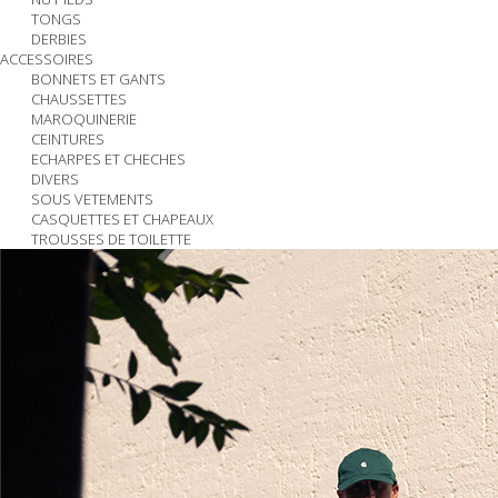
TONGS
DERBIES
ACCESSOIRES
BONNETS ET GANTS
CHAUSSETTES
MAROQUINERIE
CEINTURES
ECHARPES ET CHECHES
DIVERS
SOUS VETEMENTS
CASQUETTES ET CHAPEAUX
TROUSSES DE TOILETTE