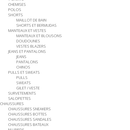
CHEMISES
POLOS
SHORTS
MAILLOT DE BAIN
SHORTS ET BERMUDAS
MANTEAUX ET VESTES
MANTEAUX ET BLOUSONS
DOUDOUNES
VESTES BLAZERS
JEANS ET PANTALONS
JEANS
PANTALONS
CHINOS
PULLS ET SWEATS
PULLS
SWEATS
GILET / VESTE
SURVETEMENTS
SALOPETTES
CHAUSSURES
CHAUSSURES SNEAKERS
CHAUSSURES BOTTES
CHAUSSURES SANDALES
CHAUSSURES BATEAUX
NU PIEDS