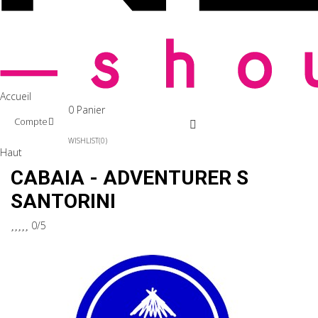
Accueil
0
Panier
Compte
WISHLIST
0
Haut
CABAIA - ADVENTURER S
SANTORINI





0/5