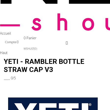
Accueil
0
Panier
Compte
WISHLIST
0
Haut
YETI - RAMBLER BOTTLE
STRAW CAP V3





0/5