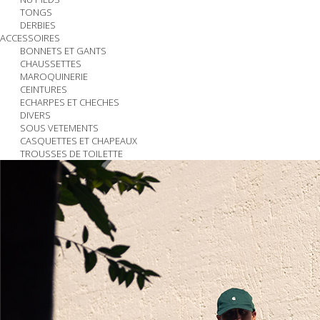
TONGS
DERBIES
ACCESSOIRES
BONNETS ET GANTS
CHAUSSETTES
MAROQUINERIE
CEINTURES
ECHARPES ET CHECHES
DIVERS
SOUS VETEMENTS
CASQUETTES ET CHAPEAUX
TROUSSES DE TOILETTE