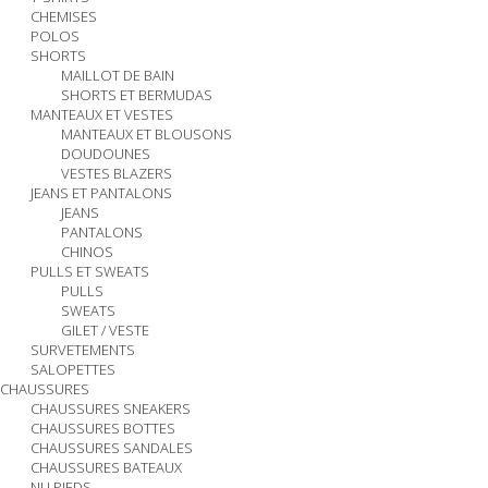
CHEMISES
POLOS
SHORTS
MAILLOT DE BAIN
SHORTS ET BERMUDAS
MANTEAUX ET VESTES
MANTEAUX ET BLOUSONS
DOUDOUNES
VESTES BLAZERS
JEANS ET PANTALONS
JEANS
PANTALONS
CHINOS
PULLS ET SWEATS
PULLS
SWEATS
GILET / VESTE
SURVETEMENTS
SALOPETTES
CHAUSSURES
CHAUSSURES SNEAKERS
CHAUSSURES BOTTES
CHAUSSURES SANDALES
CHAUSSURES BATEAUX
NU PIEDS