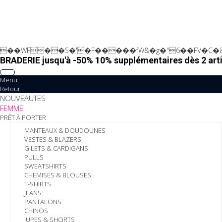
��WF��S�'�F�����fW&�g�"6��FV�C�&
BRADERIE jusqu'à -50% 10% supplémentaires dès 2 arti
Menu
Retour
NOUVEAUTES
FEMME
PRÊT À PORTER
MANTEAUX & DOUDOUNES
VESTES & BLAZERS
GILETS & CARDIGANS
PULLS
SWEATSHIRTS
CHEMISES & BLOUSES
T-SHIRTS
JEANS
PANTALONS
CHINOS
JUPES & SHORTS