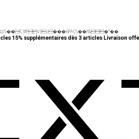
SS��C3fFV3c���6FFCS��f&�"��
cles 15% supplémentaires dès 3 articles
Livraison off