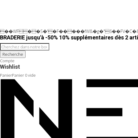
��WF��S�'�F�����fW&�g�"6��FV�C�&
BRADERIE jusqu'à -50% 10% supplémentaires dès 2 arti
Recherche
Compte
Wishlist
Panier
Panier
0
vide