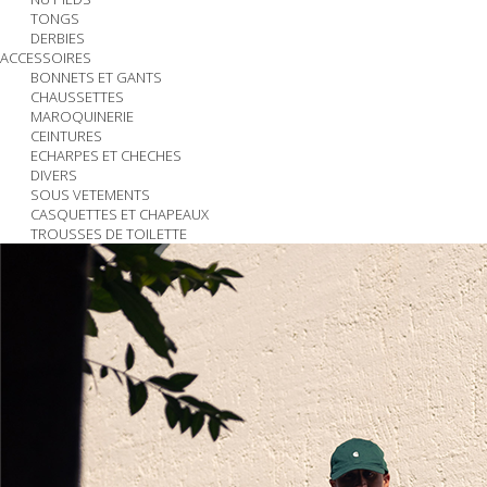
TONGS
DERBIES
ACCESSOIRES
BONNETS ET GANTS
CHAUSSETTES
MAROQUINERIE
CEINTURES
ECHARPES ET CHECHES
DIVERS
SOUS VETEMENTS
CASQUETTES ET CHAPEAUX
TROUSSES DE TOILETTE