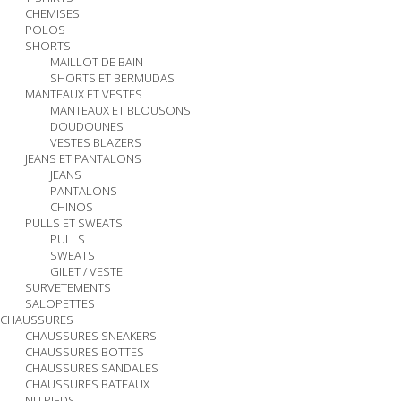
CHEMISES
POLOS
SHORTS
MAILLOT DE BAIN
SHORTS ET BERMUDAS
MANTEAUX ET VESTES
MANTEAUX ET BLOUSONS
DOUDOUNES
VESTES BLAZERS
JEANS ET PANTALONS
JEANS
PANTALONS
CHINOS
PULLS ET SWEATS
PULLS
SWEATS
GILET / VESTE
SURVETEMENTS
SALOPETTES
CHAUSSURES
CHAUSSURES SNEAKERS
CHAUSSURES BOTTES
CHAUSSURES SANDALES
CHAUSSURES BATEAUX
NU PIEDS