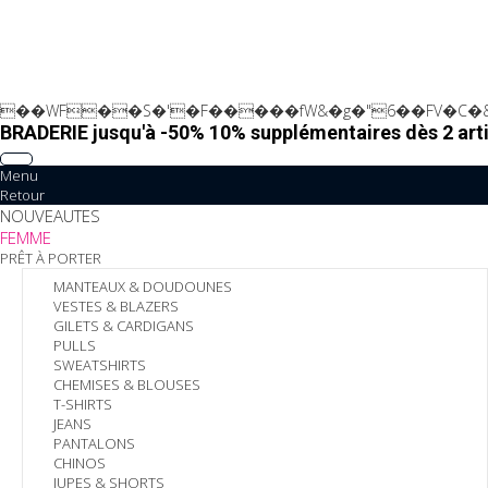
��WF��S�'�F�����fW&�g�"6��FV�C�&
BRADERIE jusqu'à -50% 10% supplémentaires dès 2 arti
Menu
Retour
NOUVEAUTES
FEMME
PRÊT À PORTER
MANTEAUX & DOUDOUNES
VESTES & BLAZERS
GILETS & CARDIGANS
PULLS
SWEATSHIRTS
CHEMISES & BLOUSES
T-SHIRTS
JEANS
PANTALONS
CHINOS
JUPES & SHORTS