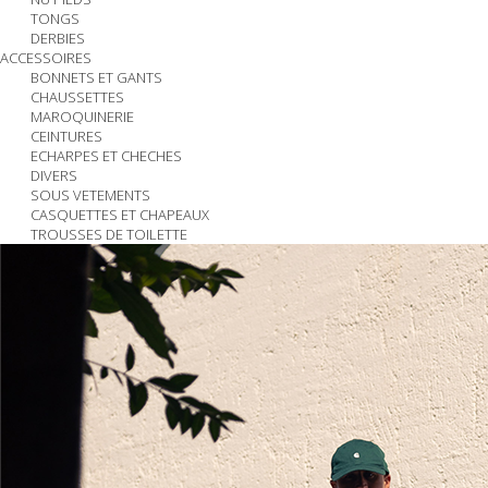
TONGS
DERBIES
ACCESSOIRES
BONNETS ET GANTS
CHAUSSETTES
MAROQUINERIE
CEINTURES
ECHARPES ET CHECHES
DIVERS
SOUS VETEMENTS
CASQUETTES ET CHAPEAUX
TROUSSES DE TOILETTE