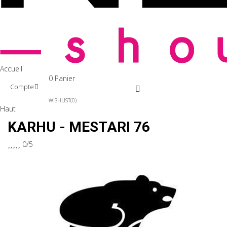
Accueil
0
Panier
Compte
WISHLIST
0
Haut
KARHU - MESTARI 76





0/5