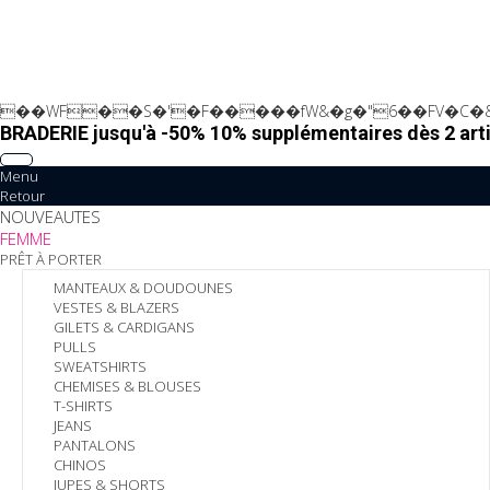
��WF��S�'�F�����fW&�g�"6��FV�C�&
BRADERIE jusqu'à -50% 10% supplémentaires dès 2 arti
Menu
Retour
NOUVEAUTES
FEMME
PRÊT À PORTER
MANTEAUX & DOUDOUNES
VESTES & BLAZERS
GILETS & CARDIGANS
PULLS
SWEATSHIRTS
CHEMISES & BLOUSES
T-SHIRTS
JEANS
PANTALONS
CHINOS
JUPES & SHORTS