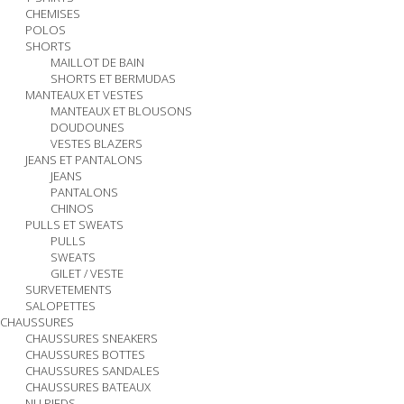
CHEMISES
POLOS
SHORTS
MAILLOT DE BAIN
SHORTS ET BERMUDAS
MANTEAUX ET VESTES
MANTEAUX ET BLOUSONS
DOUDOUNES
VESTES BLAZERS
JEANS ET PANTALONS
JEANS
PANTALONS
CHINOS
PULLS ET SWEATS
PULLS
SWEATS
GILET / VESTE
SURVETEMENTS
SALOPETTES
CHAUSSURES
CHAUSSURES SNEAKERS
CHAUSSURES BOTTES
CHAUSSURES SANDALES
CHAUSSURES BATEAUX
NU PIEDS