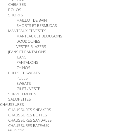
CHEMISES
POLOS
SHORTS
MAILLOT DE BAIN
SHORTS ET BERMUDAS
MANTEAUX ET VESTES
MANTEAUX ET BLOUSONS
DOUDOUNES
VESTES BLAZERS
JEANS ET PANTALONS
JEANS
PANTALONS
CHINOS
PULLS ET SWEATS
PULLS
SWEATS
GILET / VESTE
SURVETEMENTS
SALOPETTES
CHAUSSURES
CHAUSSURES SNEAKERS
CHAUSSURES BOTTES
CHAUSSURES SANDALES
CHAUSSURES BATEAUX
NU PIEDS