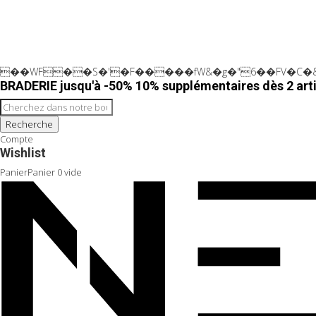
��WF��S�'�F�����fW&�g�"6��FV�C�&
BRADERIE jusqu'à -50% 10% supplémentaires dès 2 arti
Recherche
Compte
Wishlist
Panier
Panier
0
vide