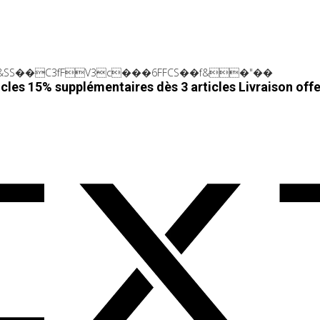
SS��C3fFV3c���6FFCS��f&�"��
cles 15% supplémentaires dès 3 articles
Livraison off