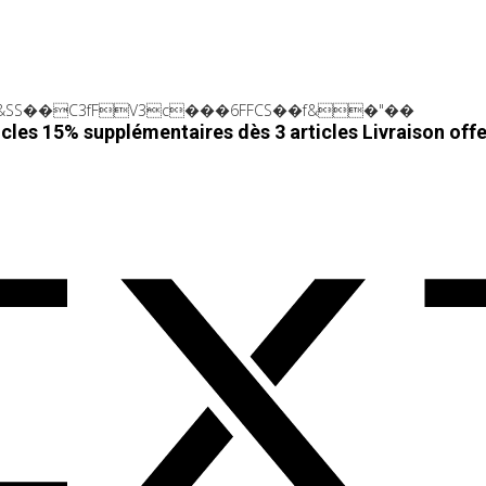
SS��C3fFV3c���6FFCS��f&�"��
cles 15% supplémentaires dès 3 articles
Livraison off