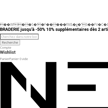
��WF��S�'�F�����fW&�g�"6��FV�C�&
BRADERIE jusqu'à -50% 10% supplémentaires dès 2 arti
Recherche
Compte
Wishlist
Panier
Panier
0
vide