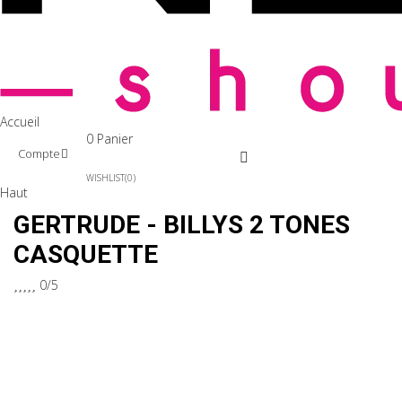
Accueil
0
Panier
Compte
WISHLIST
0
Haut
GERTRUDE - BILLYS 2 TONES
CASQUETTE





0/5