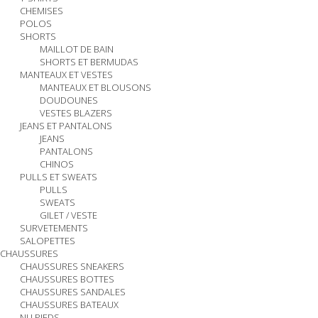
CHEMISES
POLOS
SHORTS
MAILLOT DE BAIN
SHORTS ET BERMUDAS
MANTEAUX ET VESTES
MANTEAUX ET BLOUSONS
DOUDOUNES
VESTES BLAZERS
JEANS ET PANTALONS
JEANS
PANTALONS
CHINOS
PULLS ET SWEATS
PULLS
SWEATS
GILET / VESTE
SURVETEMENTS
SALOPETTES
CHAUSSURES
CHAUSSURES SNEAKERS
CHAUSSURES BOTTES
CHAUSSURES SANDALES
CHAUSSURES BATEAUX
NU PIEDS