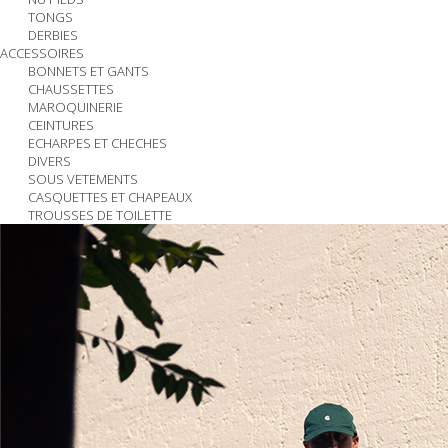
TONGS
DERBIES
ACCESSOIRES
BONNETS ET GANTS
CHAUSSETTES
MAROQUINERIE
CEINTURES
ECHARPES ET CHECHES
DIVERS
SOUS VETEMENTS
CASQUETTES ET CHAPEAUX
TROUSSES DE TOILETTE