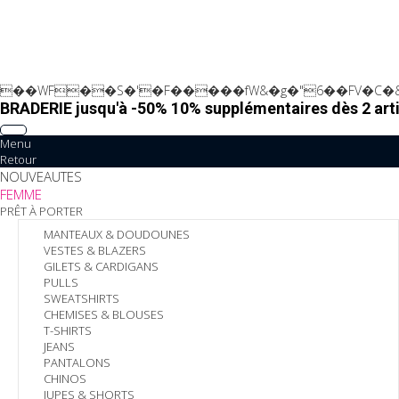
��WF��S�'�F�����fW&�g�"6��FV�C�&
BRADERIE jusqu'à -50% 10% supplémentaires dès 2 arti
Menu
Retour
NOUVEAUTES
FEMME
PRÊT À PORTER
MANTEAUX & DOUDOUNES
VESTES & BLAZERS
GILETS & CARDIGANS
PULLS
SWEATSHIRTS
CHEMISES & BLOUSES
T-SHIRTS
JEANS
PANTALONS
CHINOS
JUPES & SHORTS