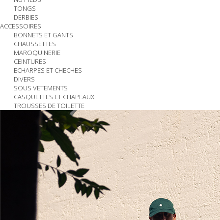
TONGS
DERBIES
ACCESSOIRES
BONNETS ET GANTS
CHAUSSETTES
MAROQUINERIE
CEINTURES
ECHARPES ET CHECHES
DIVERS
SOUS VETEMENTS
CASQUETTES ET CHAPEAUX
TROUSSES DE TOILETTE