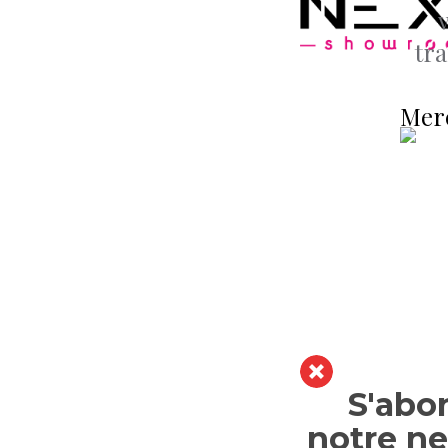
tra
Merc
S'abo
notre ne