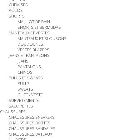
CHEMISES
POLOS
SHORTS
MAILLOT DE BAIN
SHORTS ET BERMUDAS
MANTEAUX ET VESTES
MANTEAUX ET BLOUSONS
DOUDOUNES
VESTES BLAZERS
JEANS ET PANTALONS
JEANS
PANTALONS
CHINOS
PULLS ET SWEATS
PULLS
SWEATS
GILET / VESTE
SURVETEMENTS
SALOPETTES
CHAUSSURES
CHAUSSURES SNEAKERS
CHAUSSURES BOTTES
CHAUSSURES SANDALES
CHAUSSURES BATEAUX
NU PIEDS