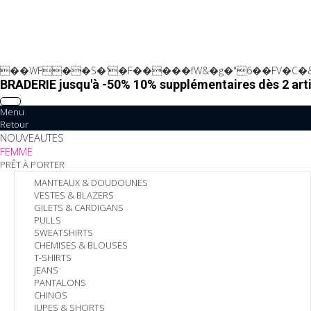
��WF��S�'�F�����fW&�g�"6��FV�C�&
BRADERIE jusqu'à -50% 10% supplémentaires dès 2 arti
Menu
Retour
NOUVEAUTES
FEMME
PRÊT À PORTER
MANTEAUX & DOUDOUNES
VESTES & BLAZERS
GILETS & CARDIGANS
PULLS
SWEATSHIRTS
CHEMISES & BLOUSES
T-SHIRTS
JEANS
PANTALONS
CHINOS
JUPES & SHORTS