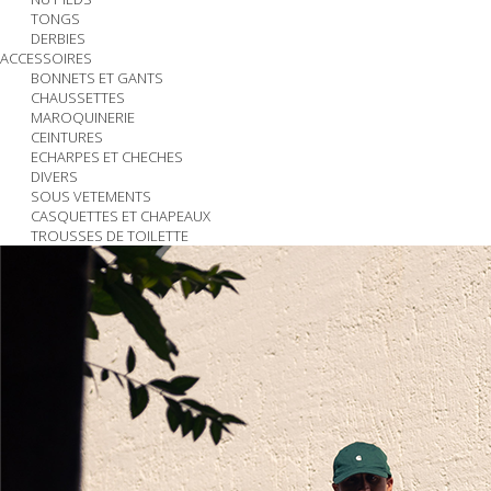
TONGS
DERBIES
ACCESSOIRES
BONNETS ET GANTS
CHAUSSETTES
MAROQUINERIE
CEINTURES
ECHARPES ET CHECHES
DIVERS
SOUS VETEMENTS
CASQUETTES ET CHAPEAUX
TROUSSES DE TOILETTE