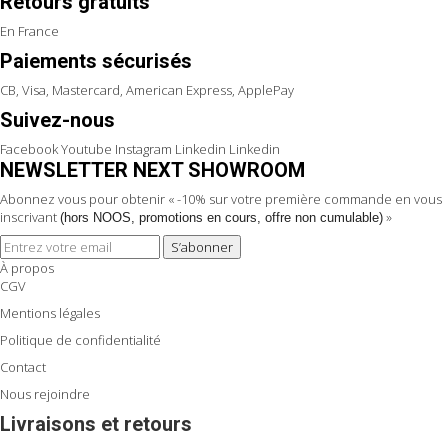
Retours gratuits
En France
Paiements sécurisés
CB, Visa, Mastercard, American Express, ApplePay
Suivez-nous
Facebook
Youtube
Instagram
Linkedin
Linkedin
NEWSLETTER NEXT SHOWROOM
Abonnez vous pour obtenir « -10% sur votre première commande en vous
inscrivant
»
(hors NOOS, promotions en cours, offre non cumulable)
S’abonner
À propos
CGV
Mentions légales
Politique de confidentialité
Contact
Nous rejoindre
Livraisons et retours