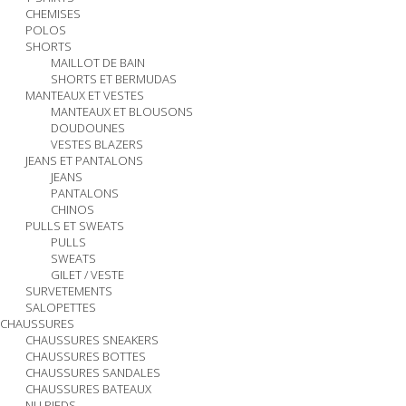
CHEMISES
POLOS
SHORTS
MAILLOT DE BAIN
SHORTS ET BERMUDAS
MANTEAUX ET VESTES
MANTEAUX ET BLOUSONS
DOUDOUNES
VESTES BLAZERS
JEANS ET PANTALONS
JEANS
PANTALONS
CHINOS
PULLS ET SWEATS
PULLS
SWEATS
GILET / VESTE
SURVETEMENTS
SALOPETTES
CHAUSSURES
CHAUSSURES SNEAKERS
CHAUSSURES BOTTES
CHAUSSURES SANDALES
CHAUSSURES BATEAUX
NU PIEDS