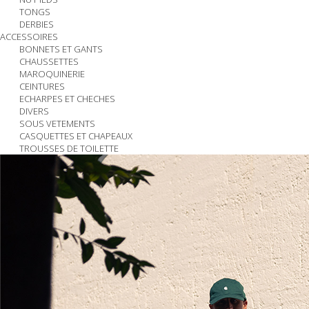
TONGS
DERBIES
ACCESSOIRES
BONNETS ET GANTS
CHAUSSETTES
MAROQUINERIE
CEINTURES
ECHARPES ET CHECHES
DIVERS
SOUS VETEMENTS
CASQUETTES ET CHAPEAUX
TROUSSES DE TOILETTE