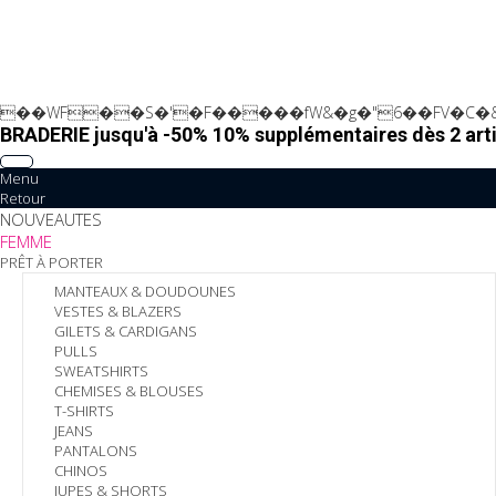
��WF��S�'�F�����fW&�g�"6��FV�C�&
BRADERIE jusqu'à -50% 10% supplémentaires dès 2 arti
Menu
Retour
NOUVEAUTES
FEMME
PRÊT À PORTER
MANTEAUX & DOUDOUNES
VESTES & BLAZERS
GILETS & CARDIGANS
PULLS
SWEATSHIRTS
CHEMISES & BLOUSES
T-SHIRTS
JEANS
PANTALONS
CHINOS
JUPES & SHORTS