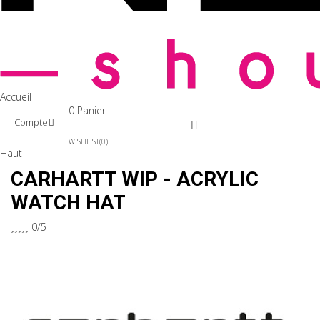
Accueil
0
Panier
Compte
WISHLIST
0
Haut
CARHARTT WIP - ACRYLIC
WATCH HAT





0/5