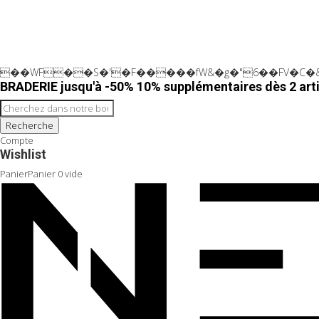
��WF��S�'�F�����fW&�g�"6��FV�C�&
BRADERIE jusqu'à -50% 10% supplémentaires dès 2 arti
Recherche
Compte
Wishlist
Panier
Panier
0
vide