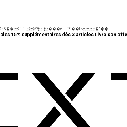
SS��C3fFV3c���6FFCS��f&�"��
cles 15% supplémentaires dès 3 articles
Livraison off