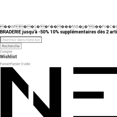
��WF��S�'�F�����fW&�g�"6��FV�C�&
BRADERIE jusqu'à -50% 10% supplémentaires dès 2 arti
Recherche
Compte
Wishlist
Panier
Panier
0
vide