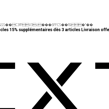
SS��C3fFV3c���6FFCS��f&�"��
cles 15% supplémentaires dès 3 articles
Livraison off