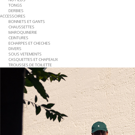
TONGS
DERBIES
ACCESSOIRES
BONNETS ET GANTS
CHAUSSETTES
MAROQUINERIE
CEINTURES
ECHARPES ET CHECHES
DIVERS
SOUS VETEMENTS
CASQUETTES ET CHAPEAUX
TROUSSES DE TOILETTE