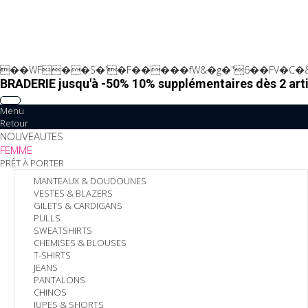
��WF��S�'�F�����fW&�g�"6��FV�C�&
BRADERIE jusqu'à -50% 10% supplémentaires dès 2 arti
Menu
Retour
NOUVEAUTES
FEMME
PRÊT À PORTER
MANTEAUX & DOUDOUNES
VESTES & BLAZERS
GILETS & CARDIGANS
PULLS
SWEATSHIRTS
CHEMISES & BLOUSES
T-SHIRTS
JEANS
PANTALONS
CHINOS
JUPES & SHORTS