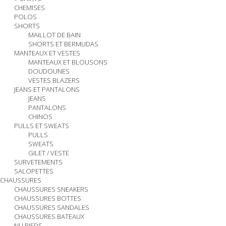
CHEMISES
POLOS
SHORTS
MAILLOT DE BAIN
SHORTS ET BERMUDAS
MANTEAUX ET VESTES
MANTEAUX ET BLOUSONS
DOUDOUNES
VESTES BLAZERS
JEANS ET PANTALONS
JEANS
PANTALONS
CHINOS
PULLS ET SWEATS
PULLS
SWEATS
GILET / VESTE
SURVETEMENTS
SALOPETTES
CHAUSSURES
CHAUSSURES SNEAKERS
CHAUSSURES BOTTES
CHAUSSURES SANDALES
CHAUSSURES BATEAUX
NU PIEDS