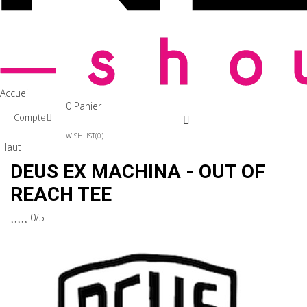
Accueil
0
Panier
Compte
WISHLIST
0
Haut
DEUS EX MACHINA - OUT OF
REACH TEE





0/5