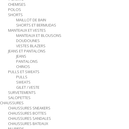
CHEMISES
POLOS
SHORTS
MAILLOT DE BAIN
SHORTS ET BERMUDAS
MANTEAUX ET VESTES
MANTEAUX ET BLOUSONS
DOUDOUNES
VESTES BLAZERS
JEANS ET PANTALONS
JEANS
PANTALONS
CHINOS
PULLS ET SWEATS
PULLS
SWEATS
GILET / VESTE
SURVETEMENTS
SALOPETTES
CHAUSSURES
CHAUSSURES SNEAKERS
CHAUSSURES BOTTES
CHAUSSURES SANDALES
CHAUSSURES BATEAUX
NU PIEDS