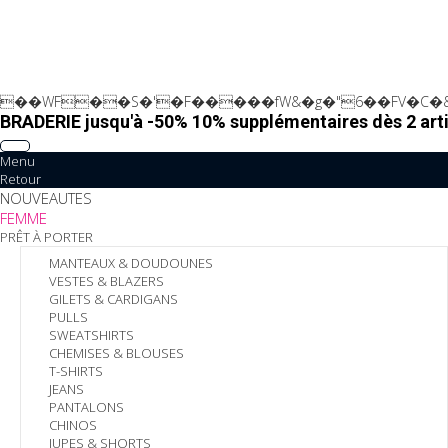
��WF��S�'�F�����fW&�g�"6��FV�C�&
BRADERIE jusqu'à -50% 10% supplémentaires dès 2 arti
Menu
Retour
NOUVEAUTES
FEMME
PRÊT À PORTER
MANTEAUX & DOUDOUNES
VESTES & BLAZERS
GILETS & CARDIGANS
PULLS
SWEATSHIRTS
CHEMISES & BLOUSES
T-SHIRTS
JEANS
PANTALONS
CHINOS
JUPES & SHORTS