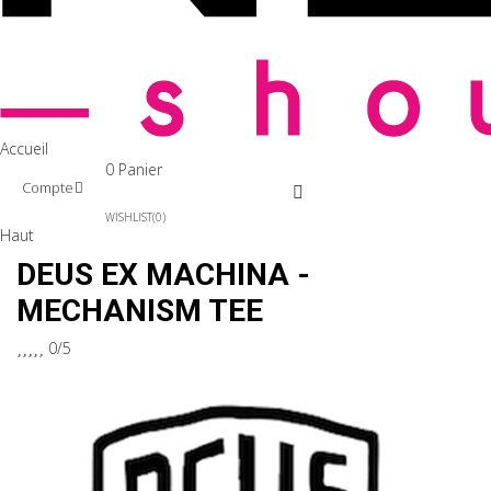
Accueil
0
Panier
Compte
WISHLIST
0
Haut
DEUS EX MACHINA -
MECHANISM TEE





0/5