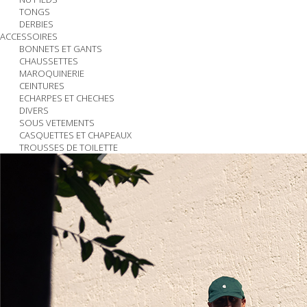
TONGS
DERBIES
ACCESSOIRES
BONNETS ET GANTS
CHAUSSETTES
MAROQUINERIE
CEINTURES
ECHARPES ET CHECHES
DIVERS
SOUS VETEMENTS
CASQUETTES ET CHAPEAUX
TROUSSES DE TOILETTE