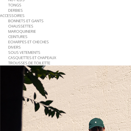
TONGS
DERBIES
ACCESSOIRES
BONNETS ET GANTS
CHAUSSETTES
MAROQUINERIE
CEINTURES
ECHARPES ET CHECHES
DIVERS
SOUS VETEMENTS
CASQUETTES ET CHAPEAUX
TROUSSES DE TOILETTE