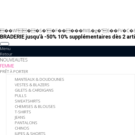
��WF��S�'�F�����fW&�g�"6��FV�C�&
BRADERIE jusqu'à -50% 10% supplémentaires dès 2 arti
Menu
Retour
NOUVEAUTES
FEMME
PRÊT À PORTER
MANTEAUX & DOUDOUNES
VESTES & BLAZERS
GILETS & CARDIGANS
PULLS
SWEATSHIRTS
CHEMISES & BLOUSES
T-SHIRTS
JEANS
PANTALONS
CHINOS
JUPES & SHORTS