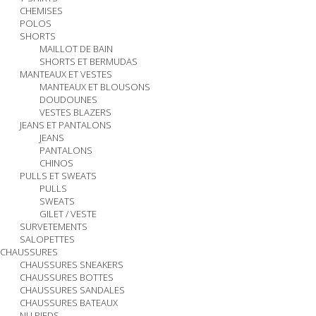
CHEMISES
POLOS
SHORTS
MAILLOT DE BAIN
SHORTS ET BERMUDAS
MANTEAUX ET VESTES
MANTEAUX ET BLOUSONS
DOUDOUNES
VESTES BLAZERS
JEANS ET PANTALONS
JEANS
PANTALONS
CHINOS
PULLS ET SWEATS
PULLS
SWEATS
GILET / VESTE
SURVETEMENTS
SALOPETTES
CHAUSSURES
CHAUSSURES SNEAKERS
CHAUSSURES BOTTES
CHAUSSURES SANDALES
CHAUSSURES BATEAUX
NU PIEDS