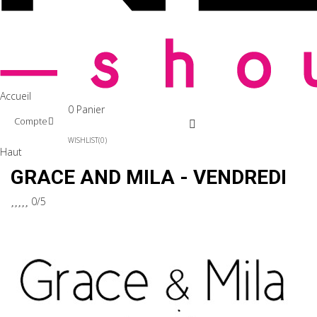
Accueil
0
Panier
Compte
WISHLIST
0
Haut
GRACE AND MILA - VENDREDI





0/5