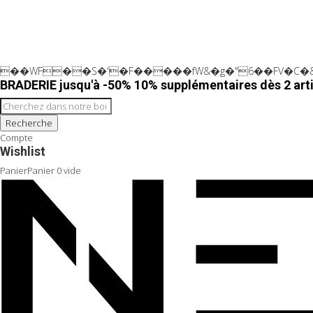
��WF��S�'�F�����fW&�g�"6��FV�C�&
BRADERIE jusqu'à -50% 10% supplémentaires dès 2 arti
Recherche
Compte
Wishlist
Panier
Panier
0
vide