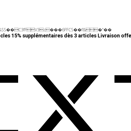
SS��C3fFV3c���6FFCS��f&�"��
cles 15% supplémentaires dès 3 articles
Livraison off