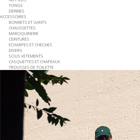
TONGS
DERBIES
ACCESSOIRES
BONNETS ET GANTS
CHAUSSETTES
MAROQUINERIE
CEINTURES
ECHARPES ET CHECHES
DIVERS
SOUS VETEMENTS
CASQUETTES ET CHAPEAUX
TROUSSES DE TOILETTE