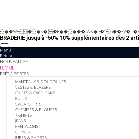
��WF��S�'�F�����fW&�g�"6��FV�C�&
BRADERIE jusqu'à -50% 10% supplémentaires dès 2 arti
Menu
Retour
NOUVEAUTES
FEMME
PRÊT À PORTER
MANTEAUX & DOUDOUNES
VESTES & BLAZERS
GILETS & CARDIGANS
PULLS
SWEATSHIRTS
CHEMISES & BLOUSES
T-SHIRTS
JEANS
PANTALONS
CHINOS
JUPES & SHORTS