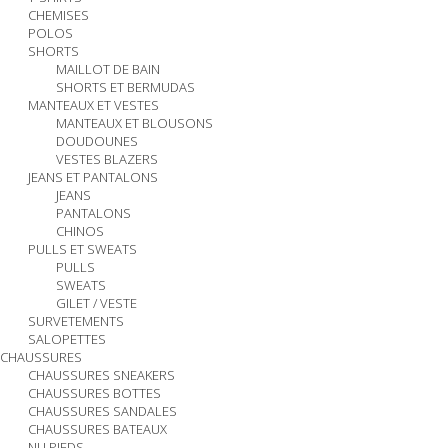
CHEMISES
POLOS
SHORTS
MAILLOT DE BAIN
SHORTS ET BERMUDAS
MANTEAUX ET VESTES
MANTEAUX ET BLOUSONS
DOUDOUNES
VESTES BLAZERS
JEANS ET PANTALONS
JEANS
PANTALONS
CHINOS
PULLS ET SWEATS
PULLS
SWEATS
GILET / VESTE
SURVETEMENTS
SALOPETTES
CHAUSSURES
CHAUSSURES SNEAKERS
CHAUSSURES BOTTES
CHAUSSURES SANDALES
CHAUSSURES BATEAUX
NU PIEDS