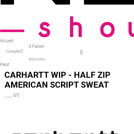
Accueil
0
Panier
Compte
WISHLIST
0
Haut
CARHARTT WIP - HALF ZIP
AMERICAN SCRIPT SWEAT





0/5