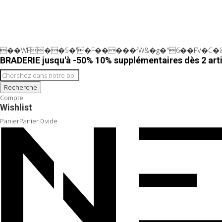
��WF��S�'�F�����fW&�g�"6��FV�C�&
BRADERIE jusqu'à -50% 10% supplémentaires dès 2 arti
Recherche
Compte
Wishlist
Panier
Panier
0
vide