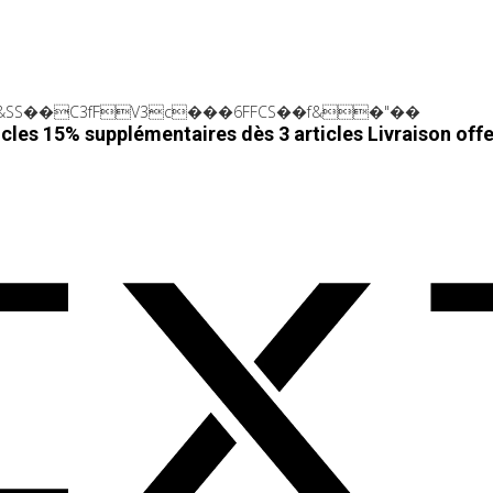
SS��C3fFV3c���6FFCS��f&�"��
cles 15% supplémentaires dès 3 articles
Livraison off