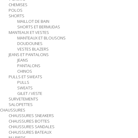
CHEMISES
POLOS
SHORTS
MAILLOT DE BAIN
SHORTS ET BERMUDAS
MANTEAUX ET VESTES
MANTEAUX ET BLOUSONS
DOUDOUNES
VESTES BLAZERS
JEANS ET PANTALONS
JEANS
PANTALONS
CHINOS
PULLS ET SWEATS
PULLS
SWEATS
GILET / VESTE
SURVETEMENTS
SALOPETTES
CHAUSSURES
CHAUSSURES SNEAKERS
CHAUSSURES BOTTES
CHAUSSURES SANDALES
CHAUSSURES BATEAUX
NU PIEDS