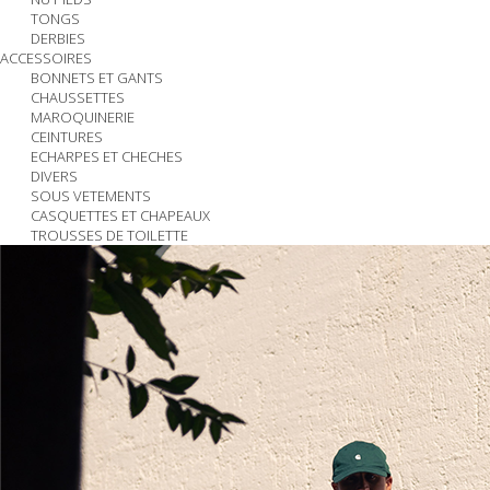
TONGS
DERBIES
ACCESSOIRES
BONNETS ET GANTS
CHAUSSETTES
MAROQUINERIE
CEINTURES
ECHARPES ET CHECHES
DIVERS
SOUS VETEMENTS
CASQUETTES ET CHAPEAUX
TROUSSES DE TOILETTE