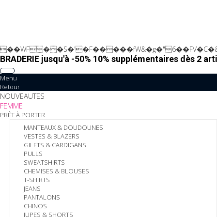
��WF��S�'�F�����fW&�g�"6��FV�C�&
BRADERIE jusqu'à -50% 10% supplémentaires dès 2 arti
Menu
Retour
NOUVEAUTES
FEMME
PRÊT À PORTER
MANTEAUX & DOUDOUNES
VESTES & BLAZERS
GILETS & CARDIGANS
PULLS
SWEATSHIRTS
CHEMISES & BLOUSES
T-SHIRTS
JEANS
PANTALONS
CHINOS
JUPES & SHORTS