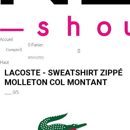
Accueil
0
Panier
Compte
WISHLIST
0
Haut
LACOSTE - SWEATSHIRT ZIPPÉ
MOLLETON COL MONTANT





0/5