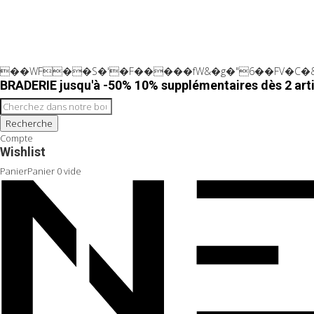
��WF��S�'�F�����fW&�g�"6��FV�C�&
BRADERIE jusqu'à -50% 10% supplémentaires dès 2 arti
Recherche
Compte
Wishlist
Panier
Panier
0
vide