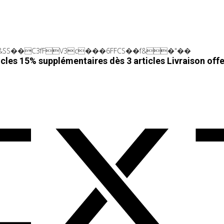
SS��C3fFV3c���6FFCS��f&�"��
cles 15% supplémentaires dès 3 articles
Livraison off