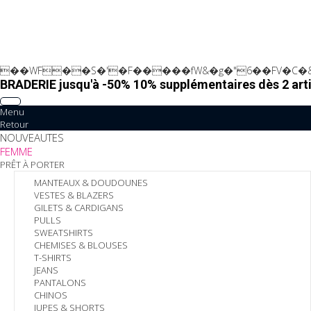
��WF��S�'�F�����fW&�g�"6��FV�C�&
BRADERIE jusqu'à -50% 10% supplémentaires dès 2 arti
Menu
Retour
NOUVEAUTES
FEMME
PRÊT À PORTER
MANTEAUX & DOUDOUNES
VESTES & BLAZERS
GILETS & CARDIGANS
PULLS
SWEATSHIRTS
CHEMISES & BLOUSES
T-SHIRTS
JEANS
PANTALONS
CHINOS
JUPES & SHORTS