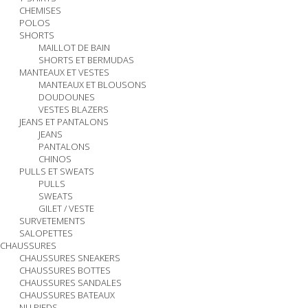
CHEMISES
POLOS
SHORTS
MAILLOT DE BAIN
SHORTS ET BERMUDAS
MANTEAUX ET VESTES
MANTEAUX ET BLOUSONS
DOUDOUNES
VESTES BLAZERS
JEANS ET PANTALONS
JEANS
PANTALONS
CHINOS
PULLS ET SWEATS
PULLS
SWEATS
GILET / VESTE
SURVETEMENTS
SALOPETTES
CHAUSSURES
CHAUSSURES SNEAKERS
CHAUSSURES BOTTES
CHAUSSURES SANDALES
CHAUSSURES BATEAUX
NU PIEDS