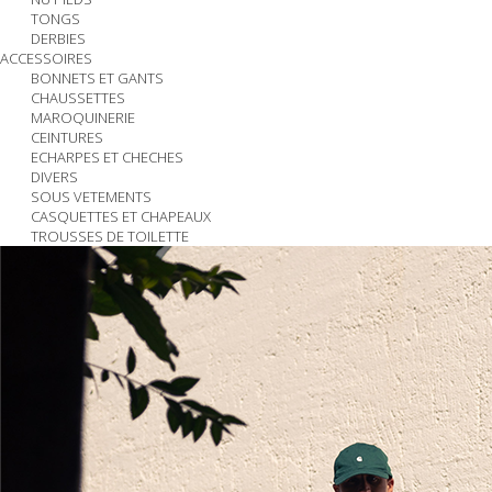
TONGS
DERBIES
ACCESSOIRES
BONNETS ET GANTS
CHAUSSETTES
MAROQUINERIE
CEINTURES
ECHARPES ET CHECHES
DIVERS
SOUS VETEMENTS
CASQUETTES ET CHAPEAUX
TROUSSES DE TOILETTE