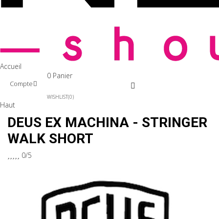
Accueil
0
Panier
Compte
WISHLIST
0
Haut
DEUS EX MACHINA - STRINGER
WALK SHORT





0/5