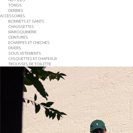
TONGS
DERBIES
ACCESSOIRES
BONNETS ET GANTS
CHAUSSETTES
MAROQUINERIE
CEINTURES
ECHARPES ET CHECHES
DIVERS
SOUS VETEMENTS
CASQUETTES ET CHAPEAUX
TROUSSES DE TOILETTE