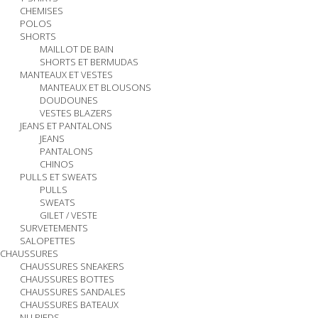
CHEMISES
POLOS
SHORTS
MAILLOT DE BAIN
SHORTS ET BERMUDAS
MANTEAUX ET VESTES
MANTEAUX ET BLOUSONS
DOUDOUNES
VESTES BLAZERS
JEANS ET PANTALONS
JEANS
PANTALONS
CHINOS
PULLS ET SWEATS
PULLS
SWEATS
GILET / VESTE
SURVETEMENTS
SALOPETTES
CHAUSSURES
CHAUSSURES SNEAKERS
CHAUSSURES BOTTES
CHAUSSURES SANDALES
CHAUSSURES BATEAUX
NU PIEDS