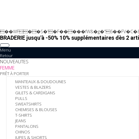
��WF��S�'�F�����fW&�g�"6��FV�C�&
BRADERIE jusqu'à -50% 10% supplémentaires dès 2 arti
Menu
Retour
NOUVEAUTES
FEMME
PRÊT À PORTER
MANTEAUX & DOUDOUNES
VESTES & BLAZERS
GILETS & CARDIGANS
PULLS
SWEATSHIRTS
CHEMISES & BLOUSES
T-SHIRTS
JEANS
PANTALONS
CHINOS
JUPES & SHORTS