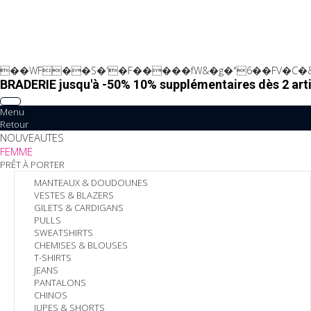
��WF��S�'�F�����fW&�g�"6��FV�C�&
BRADERIE jusqu'à -50% 10% supplémentaires dès 2 arti
Menu
Retour
NOUVEAUTES
FEMME
PRÊT À PORTER
MANTEAUX & DOUDOUNES
VESTES & BLAZERS
GILETS & CARDIGANS
PULLS
SWEATSHIRTS
CHEMISES & BLOUSES
T-SHIRTS
JEANS
PANTALONS
CHINOS
JUPES & SHORTS