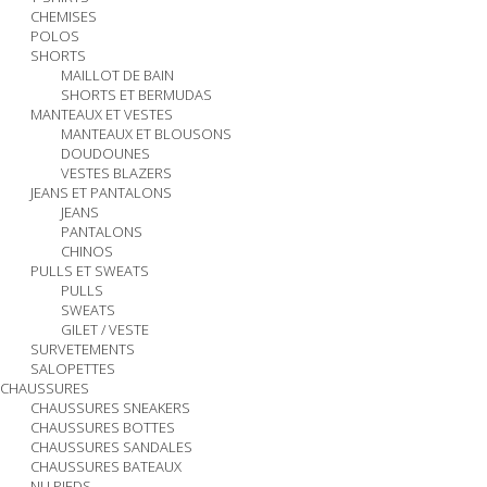
CHEMISES
POLOS
SHORTS
MAILLOT DE BAIN
SHORTS ET BERMUDAS
MANTEAUX ET VESTES
MANTEAUX ET BLOUSONS
DOUDOUNES
VESTES BLAZERS
JEANS ET PANTALONS
JEANS
PANTALONS
CHINOS
PULLS ET SWEATS
PULLS
SWEATS
GILET / VESTE
SURVETEMENTS
SALOPETTES
CHAUSSURES
CHAUSSURES SNEAKERS
CHAUSSURES BOTTES
CHAUSSURES SANDALES
CHAUSSURES BATEAUX
NU PIEDS