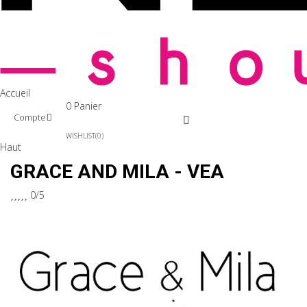
Accueil
0
Panier
Compte
WISHLIST
0
Haut
GRACE AND MILA - VEA





0/5