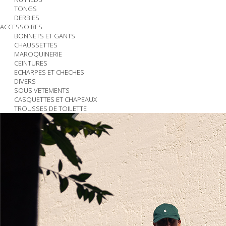
TONGS
DERBIES
ACCESSOIRES
BONNETS ET GANTS
CHAUSSETTES
MAROQUINERIE
CEINTURES
ECHARPES ET CHECHES
DIVERS
SOUS VETEMENTS
CASQUETTES ET CHAPEAUX
TROUSSES DE TOILETTE