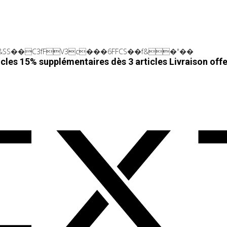
SS��C3fFV3c���6FFCS��f&�"��
cles 15% supplémentaires dès 3 articles
Livraison off