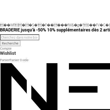
��WF��S�'�F�����fW&�g�"6��FV�C�&
BRADERIE jusqu'à -50% 10% supplémentaires dès 2 arti
Recherche
Compte
Wishlist
Panier
Panier
0
vide