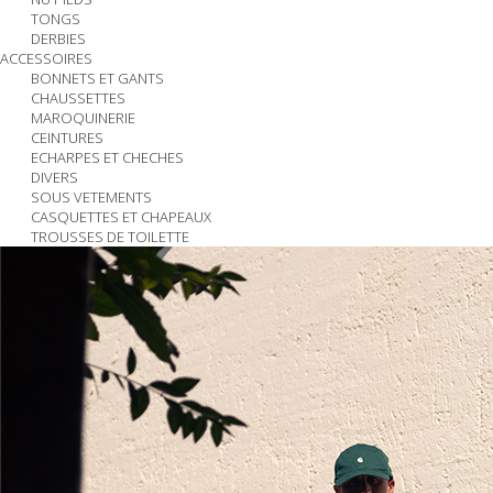
TONGS
DERBIES
ACCESSOIRES
BONNETS ET GANTS
CHAUSSETTES
MAROQUINERIE
CEINTURES
ECHARPES ET CHECHES
DIVERS
SOUS VETEMENTS
CASQUETTES ET CHAPEAUX
TROUSSES DE TOILETTE