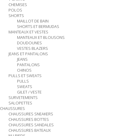
CHEMISES
POLOS
SHORTS
MAILLOT DE BAIN
SHORTS ET BERMUDAS
MANTEAUX ET VESTES
MANTEAUX ET BLOUSONS
DOUDOUNES
VESTES BLAZERS
JEANS ET PANTALONS
JEANS
PANTALONS
CHINOS
PULLS ET SWEATS
PULLS
SWEATS
GILET / VESTE
SURVETEMENTS
SALOPETTES
CHAUSSURES
CHAUSSURES SNEAKERS
CHAUSSURES BOTTES
CHAUSSURES SANDALES
CHAUSSURES BATEAUX
NU PIEDS