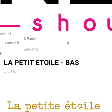
Accueil
0
Panier
Compte
WISHLIST
0
Haut
LA PETIT ETOILE - BAS





0/5