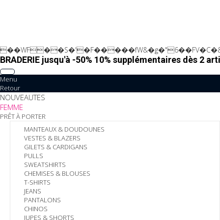
��WF��S�'�F�����fW&�g�"6��FV�C�&
BRADERIE jusqu'à -50% 10% supplémentaires dès 2 arti
Menu
Retour
NOUVEAUTES
FEMME
PRÊT À PORTER
MANTEAUX & DOUDOUNES
VESTES & BLAZERS
GILETS & CARDIGANS
PULLS
SWEATSHIRTS
CHEMISES & BLOUSES
T-SHIRTS
JEANS
PANTALONS
CHINOS
JUPES & SHORTS