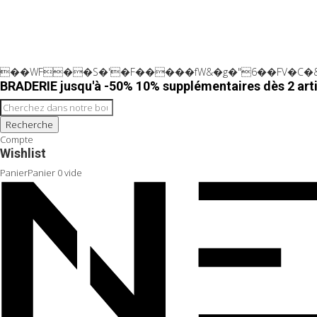
��WF��S�'�F�����fW&�g�"6��FV�C�&
BRADERIE jusqu'à -50% 10% supplémentaires dès 2 arti
Recherche
Compte
Wishlist
Panier
Panier
0
vide