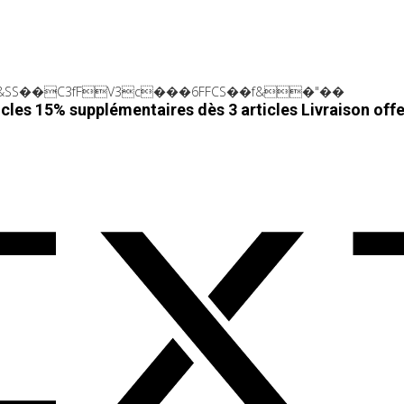
SS��C3fFV3c���6FFCS��f&�"��
cles 15% supplémentaires dès 3 articles
Livraison off