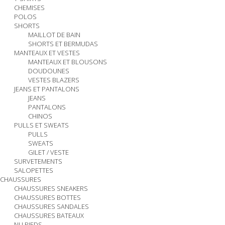
CHEMISES
POLOS
SHORTS
MAILLOT DE BAIN
SHORTS ET BERMUDAS
MANTEAUX ET VESTES
MANTEAUX ET BLOUSONS
DOUDOUNES
VESTES BLAZERS
JEANS ET PANTALONS
JEANS
PANTALONS
CHINOS
PULLS ET SWEATS
PULLS
SWEATS
GILET / VESTE
SURVETEMENTS
SALOPETTES
CHAUSSURES
CHAUSSURES SNEAKERS
CHAUSSURES BOTTES
CHAUSSURES SANDALES
CHAUSSURES BATEAUX
NU PIEDS