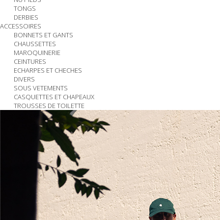
TONGS
DERBIES
ACCESSOIRES
BONNETS ET GANTS
CHAUSSETTES
MAROQUINERIE
CEINTURES
ECHARPES ET CHECHES
DIVERS
SOUS VETEMENTS
CASQUETTES ET CHAPEAUX
TROUSSES DE TOILETTE