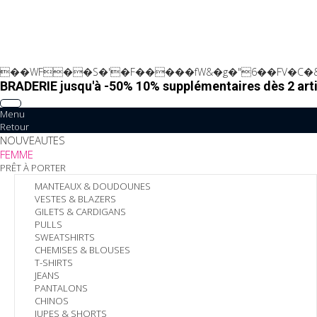
��WF��S�'�F�����fW&�g�"6��FV�C�&
BRADERIE jusqu'à -50% 10% supplémentaires dès 2 arti
Menu
Retour
NOUVEAUTES
FEMME
PRÊT À PORTER
MANTEAUX & DOUDOUNES
VESTES & BLAZERS
GILETS & CARDIGANS
PULLS
SWEATSHIRTS
CHEMISES & BLOUSES
T-SHIRTS
JEANS
PANTALONS
CHINOS
JUPES & SHORTS