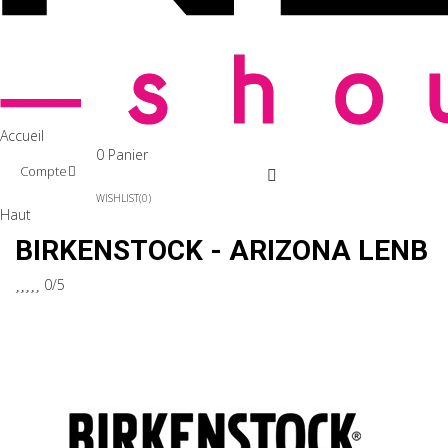
Accueil
0
Panier
Compte
WISHLIST
0
Haut
BIRKENSTOCK - ARIZONA LENB





0/5