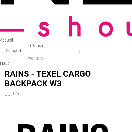
Accueil
0
Panier
Compte
WISHLIST
0
Haut
RAINS - TEXEL CARGO
BACKPACK W3





0/5