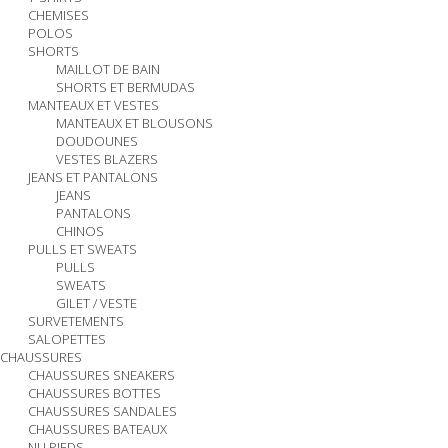
CHEMISES
POLOS
SHORTS
MAILLOT DE BAIN
SHORTS ET BERMUDAS
MANTEAUX ET VESTES
MANTEAUX ET BLOUSONS
DOUDOUNES
VESTES BLAZERS
JEANS ET PANTALONS
JEANS
PANTALONS
CHINOS
PULLS ET SWEATS
PULLS
SWEATS
GILET / VESTE
SURVETEMENTS
SALOPETTES
CHAUSSURES
CHAUSSURES SNEAKERS
CHAUSSURES BOTTES
CHAUSSURES SANDALES
CHAUSSURES BATEAUX
NU PIEDS