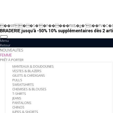
��WF��S�'�F�����fW&�g�"6��FV�C�&
BRADERIE jusqu'à -50% 10% supplémentaires dès 2 arti
Menu
Retour
NOUVEAUTES
FEMME
PRÊT À PORTER
MANTEAUX & DOUDOUNES
VESTES & BLAZERS
GILETS & CARDIGANS
PULLS
SWEATSHIRTS
CHEMISES & BLOUSES
T-SHIRTS
JEANS
PANTALONS
CHINOS
JUPES & SHORTS