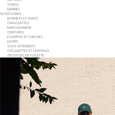
TONGS
DERBIES
ACCESSOIRES
BONNETS ET GANTS
CHAUSSETTES
MAROQUINERIE
CEINTURES
ECHARPES ET CHECHES
DIVERS
SOUS VETEMENTS
CASQUETTES ET CHAPEAUX
TROUSSES DE TOILETTE