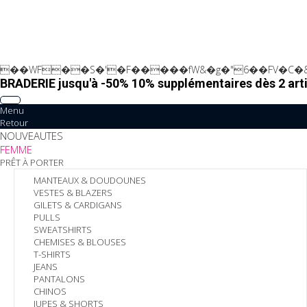
��WF��S�'�F�����fW&�g�"6��FV�C�&
BRADERIE jusqu'à -50% 10% supplémentaires dès 2 arti
Menu
Retour
NOUVEAUTES
FEMME
PRÊT À PORTER
MANTEAUX & DOUDOUNES
VESTES & BLAZERS
GILETS & CARDIGANS
PULLS
SWEATSHIRTS
CHEMISES & BLOUSES
T-SHIRTS
JEANS
PANTALONS
CHINOS
JUPES & SHORTS