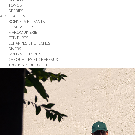
TONGS
DERBIES
ACCESSOIRES
BONNETS ET GANTS
CHAUSSETTES
MAROQUINERIE
CEINTURES
ECHARPES ET CHECHES
DIVERS
SOUS VETEMENTS
CASQUETTES ET CHAPEAUX
TROUSSES DE TOILETTE