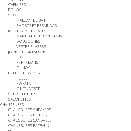
CHEMISES
POLOS
SHORTS
MAILLOT DE BAIN
SHORTS ET BERMUDAS
MANTEAUX ET VESTES
MANTEAUX ET BLOUSONS
DOUDOUNES
VESTES BLAZERS
JEANS ET PANTALONS
JEANS
PANTALONS
CHINOS
PULLS ET SWEATS
PULLS
SWEATS
GILET / VESTE
SURVETEMENTS
SALOPETTES
CHAUSSURES
CHAUSSURES SNEAKERS
CHAUSSURES BOTTES
CHAUSSURES SANDALES
CHAUSSURES BATEAUX
NU PIEDS