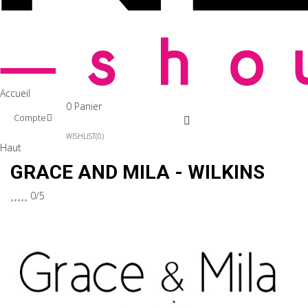
Accueil
0
Panier
Compte
WISHLIST
0
Haut
GRACE AND MILA - WILKINS





0/5