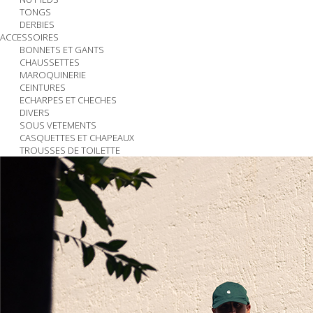
TONGS
DERBIES
ACCESSOIRES
BONNETS ET GANTS
CHAUSSETTES
MAROQUINERIE
CEINTURES
ECHARPES ET CHECHES
DIVERS
SOUS VETEMENTS
CASQUETTES ET CHAPEAUX
TROUSSES DE TOILETTE