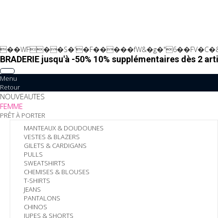
��WF��S�'�F�����fW&�g�"6��FV�C�&
BRADERIE jusqu'à -50% 10% supplémentaires dès 2 arti
Menu
Retour
NOUVEAUTES
FEMME
PRÊT À PORTER
MANTEAUX & DOUDOUNES
VESTES & BLAZERS
GILETS & CARDIGANS
PULLS
SWEATSHIRTS
CHEMISES & BLOUSES
T-SHIRTS
JEANS
PANTALONS
CHINOS
JUPES & SHORTS