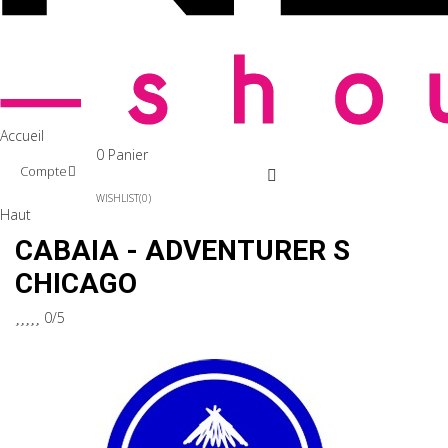
Accueil
0
Panier
Compte
WISHLIST
0
Haut
CABAIA - ADVENTURER S
CHICAGO





0/5