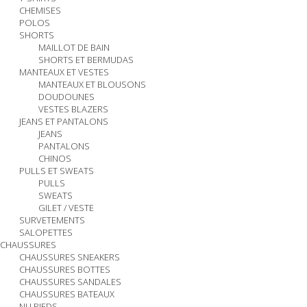
CHEMISES
POLOS
SHORTS
MAILLOT DE BAIN
SHORTS ET BERMUDAS
MANTEAUX ET VESTES
MANTEAUX ET BLOUSONS
DOUDOUNES
VESTES BLAZERS
JEANS ET PANTALONS
JEANS
PANTALONS
CHINOS
PULLS ET SWEATS
PULLS
SWEATS
GILET / VESTE
SURVETEMENTS
SALOPETTES
CHAUSSURES
CHAUSSURES SNEAKERS
CHAUSSURES BOTTES
CHAUSSURES SANDALES
CHAUSSURES BATEAUX
NU PIEDS