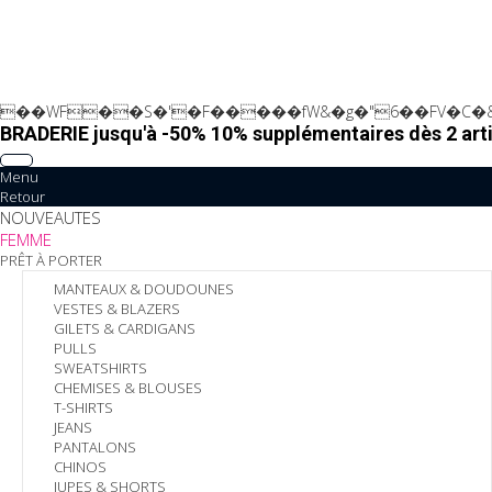
��WF��S�'�F�����fW&�g�"6��FV�C�&
BRADERIE jusqu'à -50% 10% supplémentaires dès 2 arti
Menu
Retour
NOUVEAUTES
FEMME
PRÊT À PORTER
MANTEAUX & DOUDOUNES
VESTES & BLAZERS
GILETS & CARDIGANS
PULLS
SWEATSHIRTS
CHEMISES & BLOUSES
T-SHIRTS
JEANS
PANTALONS
CHINOS
JUPES & SHORTS