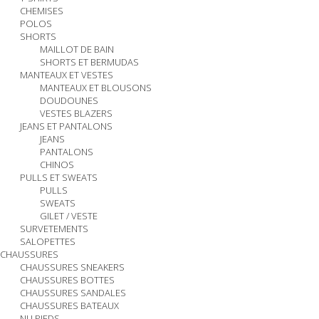
CHEMISES
POLOS
SHORTS
MAILLOT DE BAIN
SHORTS ET BERMUDAS
MANTEAUX ET VESTES
MANTEAUX ET BLOUSONS
DOUDOUNES
VESTES BLAZERS
JEANS ET PANTALONS
JEANS
PANTALONS
CHINOS
PULLS ET SWEATS
PULLS
SWEATS
GILET / VESTE
SURVETEMENTS
SALOPETTES
CHAUSSURES
CHAUSSURES SNEAKERS
CHAUSSURES BOTTES
CHAUSSURES SANDALES
CHAUSSURES BATEAUX
NU PIEDS