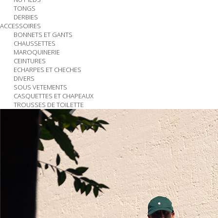
TONGS
DERBIES
ACCESSOIRES
BONNETS ET GANTS
CHAUSSETTES
MAROQUINERIE
CEINTURES
ECHARPES ET CHECHES
DIVERS
SOUS VETEMENTS
CASQUETTES ET CHAPEAUX
TROUSSES DE TOILETTE