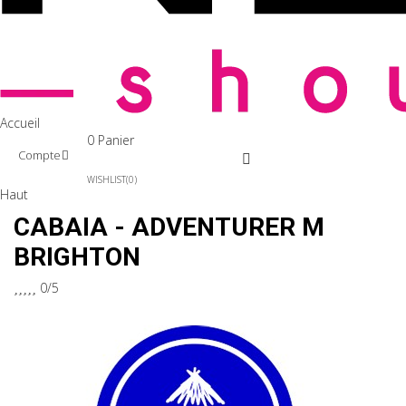
Accueil
0
Panier
Compte
WISHLIST
0
Haut
CABAIA - ADVENTURER M
BRIGHTON





0/5