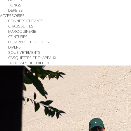
TONGS
DERBIES
ACCESSOIRES
BONNETS ET GANTS
CHAUSSETTES
MAROQUINERIE
CEINTURES
ECHARPES ET CHECHES
DIVERS
SOUS VETEMENTS
CASQUETTES ET CHAPEAUX
TROUSSES DE TOILETTE