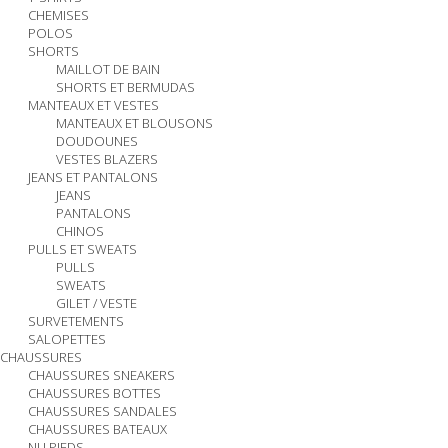
CHEMISES
POLOS
SHORTS
MAILLOT DE BAIN
SHORTS ET BERMUDAS
MANTEAUX ET VESTES
MANTEAUX ET BLOUSONS
DOUDOUNES
VESTES BLAZERS
JEANS ET PANTALONS
JEANS
PANTALONS
CHINOS
PULLS ET SWEATS
PULLS
SWEATS
GILET / VESTE
SURVETEMENTS
SALOPETTES
CHAUSSURES
CHAUSSURES SNEAKERS
CHAUSSURES BOTTES
CHAUSSURES SANDALES
CHAUSSURES BATEAUX
NU PIEDS