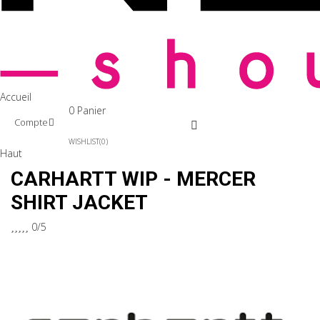
Accueil
0
Panier
Compte
WISHLIST
0
Haut
CARHARTT WIP - MERCER
SHIRT JACKET





0/5