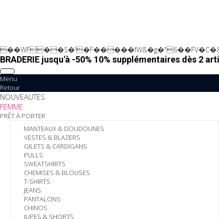
��WF��S�'�F�����fW&�g�"6��FV�C�&
BRADERIE jusqu'à -50% 10% supplémentaires dès 2 arti
Menu
Retour
NOUVEAUTES
FEMME
PRÊT À PORTER
MANTEAUX & DOUDOUNES
VESTES & BLAZERS
GILETS & CARDIGANS
PULLS
SWEATSHIRTS
CHEMISES & BLOUSES
T-SHIRTS
JEANS
PANTALONS
CHINOS
JUPES & SHORTS