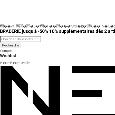
��WF��S�'�F�����fW&�g�"6��FV�C�&
BRADERIE jusqu'à -50% 10% supplémentaires dès 2 arti
Recherche
Compte
Wishlist
Panier
Panier
0
vide