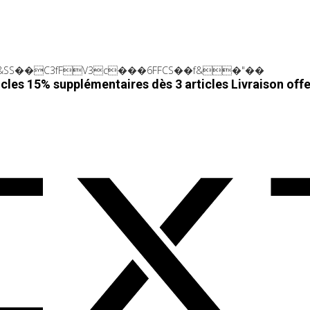
SS��C3fFV3c���6FFCS��f&�"��
cles 15% supplémentaires dès 3 articles
Livraison off