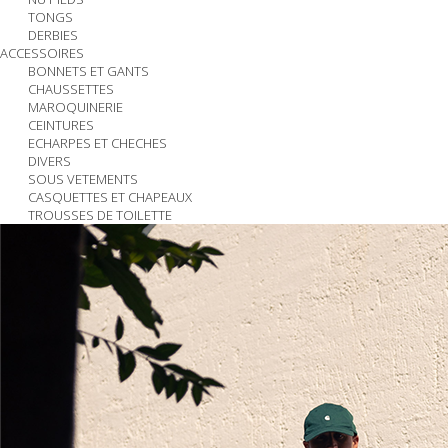
TONGS
DERBIES
ACCESSOIRES
BONNETS ET GANTS
CHAUSSETTES
MAROQUINERIE
CEINTURES
ECHARPES ET CHECHES
DIVERS
SOUS VETEMENTS
CASQUETTES ET CHAPEAUX
TROUSSES DE TOILETTE