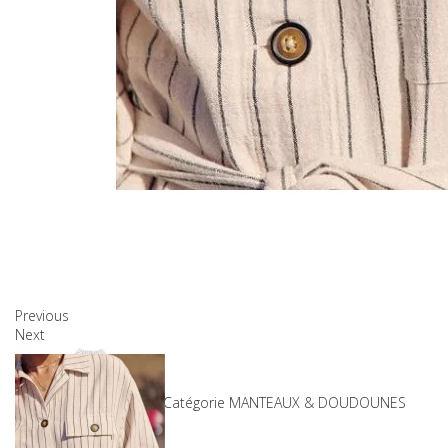
Previous
Next
Produits associés
SKU
8-5916_RAYURE_1
Catégorie
MANTEAUX & DOUDOUNES
99,00 €
49,50 €
Gagnez 50%