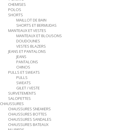
CHEMISES
POLOS
SHORTS
MAILLOT DE BAIN
SHORTS ET BERMUDAS
MANTEAUX ET VESTES
MANTEAUX ET BLOUSONS
DOUDOUNES
VESTES BLAZERS
JEANS ET PANTALONS
JEANS
PANTALONS
CHINOS
PULLS ET SWEATS
PULLS
SWEATS
GILET / VESTE
SURVETEMENTS
SALOPETTES
CHAUSSURES
CHAUSSURES SNEAKERS
CHAUSSURES BOTTES
CHAUSSURES SANDALES
CHAUSSURES BATEAUX
NU PIEDS