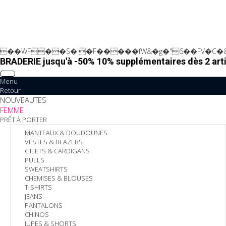
��WF��S�'�F�����fW&�g�"6��FV�C�&
BRADERIE jusqu'à -50% 10% supplémentaires dès 2 arti
Menu
Retour
NOUVEAUTES
FEMME
PRÊT À PORTER
MANTEAUX & DOUDOUNES
VESTES & BLAZERS
GILETS & CARDIGANS
PULLS
SWEATSHIRTS
CHEMISES & BLOUSES
T-SHIRTS
JEANS
PANTALONS
CHINOS
JUPES & SHORTS