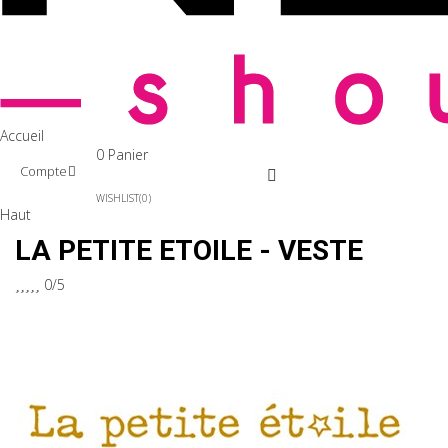
Accueil
0
Panier
Compte
WISHLIST
0
Haut
LA PETITE ETOILE - VESTE





0/5