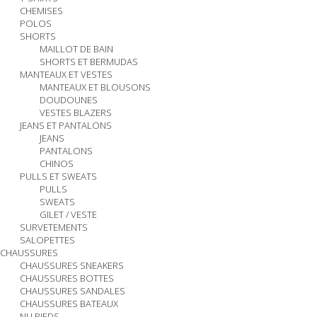
CHEMISES
POLOS
SHORTS
MAILLOT DE BAIN
SHORTS ET BERMUDAS
MANTEAUX ET VESTES
MANTEAUX ET BLOUSONS
DOUDOUNES
VESTES BLAZERS
JEANS ET PANTALONS
JEANS
PANTALONS
CHINOS
PULLS ET SWEATS
PULLS
SWEATS
GILET / VESTE
SURVETEMENTS
SALOPETTES
CHAUSSURES
CHAUSSURES SNEAKERS
CHAUSSURES BOTTES
CHAUSSURES SANDALES
CHAUSSURES BATEAUX
NU PIEDS