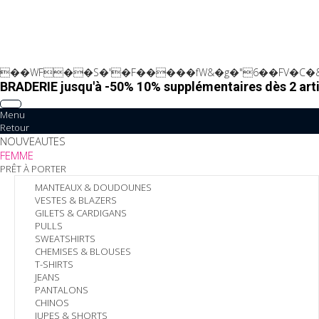
��WF��S�'�F�����fW&�g�"6��FV�C�&
BRADERIE jusqu'à -50% 10% supplémentaires dès 2 arti
Menu
Retour
NOUVEAUTES
FEMME
PRÊT À PORTER
MANTEAUX & DOUDOUNES
VESTES & BLAZERS
GILETS & CARDIGANS
PULLS
SWEATSHIRTS
CHEMISES & BLOUSES
T-SHIRTS
JEANS
PANTALONS
CHINOS
JUPES & SHORTS