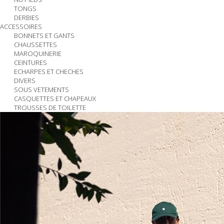
TONGS
DERBIES
ACCESSOIRES
BONNETS ET GANTS
CHAUSSETTES
MAROQUINERIE
CEINTURES
ECHARPES ET CHECHES
DIVERS
SOUS VETEMENTS
CASQUETTES ET CHAPEAUX
TROUSSES DE TOILETTE