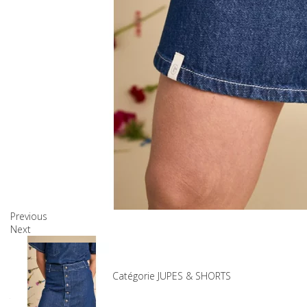
Previous
Next
Produits associés
SKU
17-2780_DENIM_L
Catégorie
JUPES & SHORTS
89,00 €
TTC