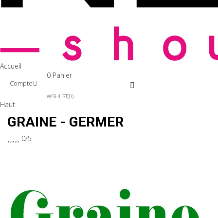
Accueil
0
Panier
Compte
WISHLIST
0
Haut
GRAINE - GERMER





0/5