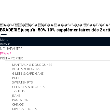
��WF��S�'�F�����fW&�g�"6��FV�C�&
BRADERIE jusqu'à -50% 10% supplémentaires dès 2 arti
Menu
Retour
NOUVEAUTES
FEMME
PRÊT À PORTER
MANTEAUX & DOUDOUNES
VESTES & BLAZERS
GILETS & CARDIGANS
PULLS
SWEATSHIRTS
CHEMISES & BLOUSES
T-SHIRTS
JEANS
PANTALONS
CHINOS
JUPES & SHORTS