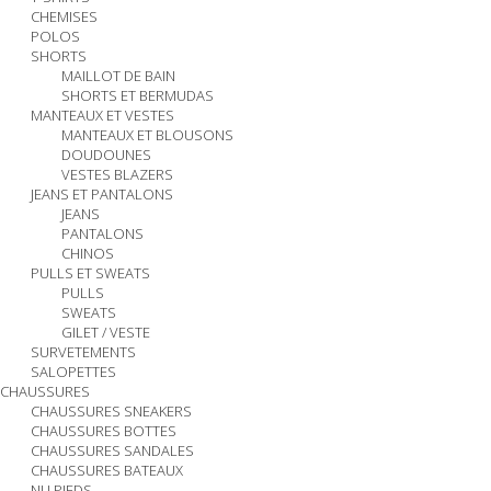
CHEMISES
POLOS
SHORTS
MAILLOT DE BAIN
SHORTS ET BERMUDAS
MANTEAUX ET VESTES
MANTEAUX ET BLOUSONS
DOUDOUNES
VESTES BLAZERS
JEANS ET PANTALONS
JEANS
PANTALONS
CHINOS
PULLS ET SWEATS
PULLS
SWEATS
GILET / VESTE
SURVETEMENTS
SALOPETTES
CHAUSSURES
CHAUSSURES SNEAKERS
CHAUSSURES BOTTES
CHAUSSURES SANDALES
CHAUSSURES BATEAUX
NU PIEDS