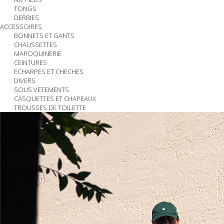
TONGS
DERBIES
ACCESSOIRES
BONNETS ET GANTS
CHAUSSETTES
MAROQUINERIE
CEINTURES
ECHARPES ET CHECHES
DIVERS
SOUS VETEMENTS
CASQUETTES ET CHAPEAUX
TROUSSES DE TOILETTE