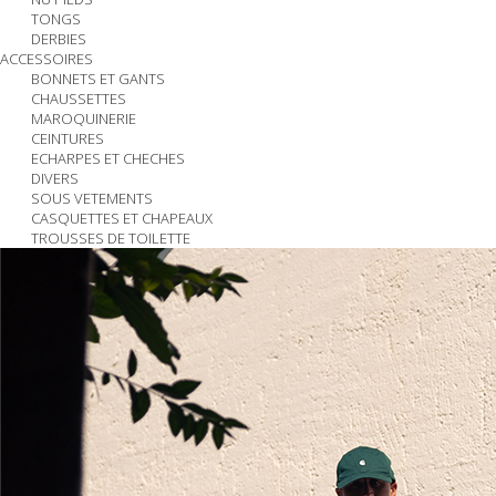
TONGS
DERBIES
ACCESSOIRES
BONNETS ET GANTS
CHAUSSETTES
MAROQUINERIE
CEINTURES
ECHARPES ET CHECHES
DIVERS
SOUS VETEMENTS
CASQUETTES ET CHAPEAUX
TROUSSES DE TOILETTE