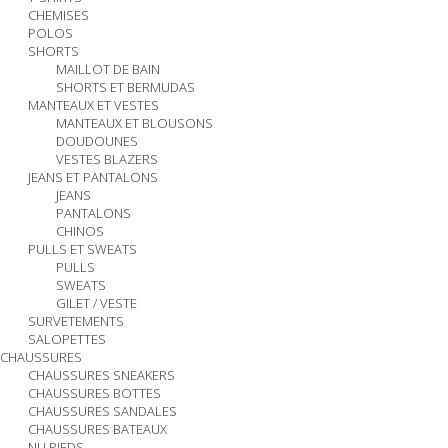
CHEMISES
POLOS
SHORTS
MAILLOT DE BAIN
SHORTS ET BERMUDAS
MANTEAUX ET VESTES
MANTEAUX ET BLOUSONS
DOUDOUNES
VESTES BLAZERS
JEANS ET PANTALONS
JEANS
PANTALONS
CHINOS
PULLS ET SWEATS
PULLS
SWEATS
GILET / VESTE
SURVETEMENTS
SALOPETTES
CHAUSSURES
CHAUSSURES SNEAKERS
CHAUSSURES BOTTES
CHAUSSURES SANDALES
CHAUSSURES BATEAUX
NU PIEDS