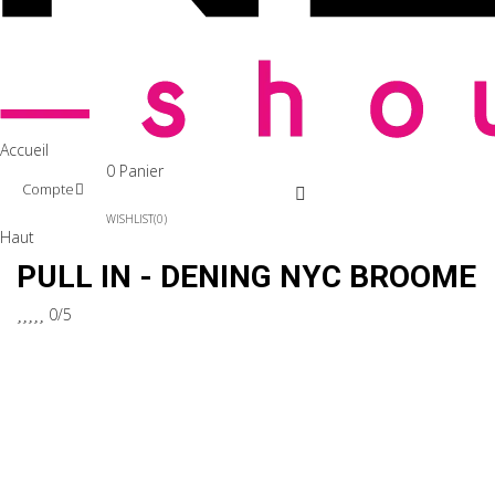
Accueil
0
Panier
Compte
WISHLIST
0
Haut
PULL IN - DENING NYC BROOME





0/5