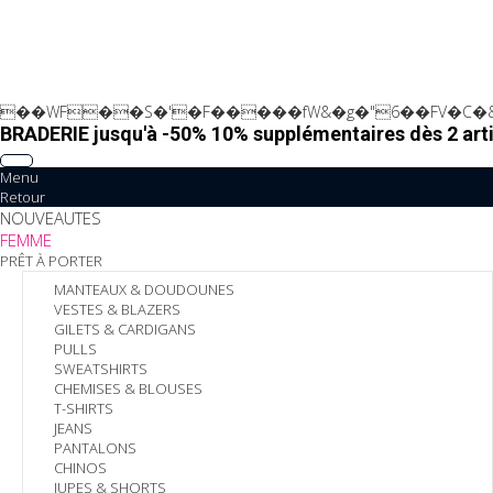
��WF��S�'�F�����fW&�g�"6��FV�C�&
BRADERIE jusqu'à -50% 10% supplémentaires dès 2 arti
Menu
Retour
NOUVEAUTES
FEMME
PRÊT À PORTER
MANTEAUX & DOUDOUNES
VESTES & BLAZERS
GILETS & CARDIGANS
PULLS
SWEATSHIRTS
CHEMISES & BLOUSES
T-SHIRTS
JEANS
PANTALONS
CHINOS
JUPES & SHORTS