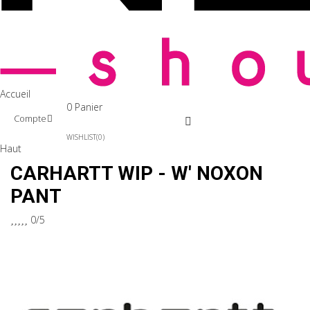
Accueil
0
Panier
Compte
WISHLIST
0
Haut
CARHARTT WIP - W' NOXON
PANT





0/5