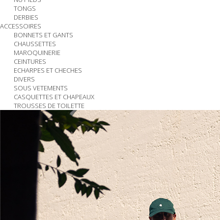
TONGS
DERBIES
ACCESSOIRES
BONNETS ET GANTS
CHAUSSETTES
MAROQUINERIE
CEINTURES
ECHARPES ET CHECHES
DIVERS
SOUS VETEMENTS
CASQUETTES ET CHAPEAUX
TROUSSES DE TOILETTE