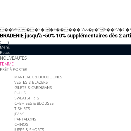
��WF��S�'�F�����fW&�g�"6��FV�C�&
BRADERIE jusqu'à -50% 10% supplémentaires dès 2 arti
Menu
Retour
NOUVEAUTES
FEMME
PRÊT À PORTER
MANTEAUX & DOUDOUNES
VESTES & BLAZERS
GILETS & CARDIGANS
PULLS
SWEATSHIRTS
CHEMISES & BLOUSES
T-SHIRTS
JEANS
PANTALONS
CHINOS
JUPES & SHORTS