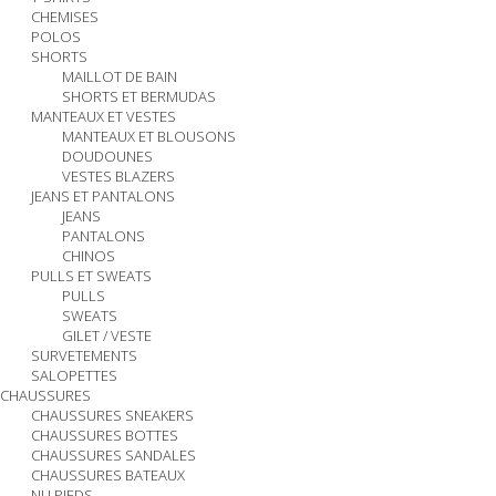
CHEMISES
POLOS
SHORTS
MAILLOT DE BAIN
SHORTS ET BERMUDAS
MANTEAUX ET VESTES
MANTEAUX ET BLOUSONS
DOUDOUNES
VESTES BLAZERS
JEANS ET PANTALONS
JEANS
PANTALONS
CHINOS
PULLS ET SWEATS
PULLS
SWEATS
GILET / VESTE
SURVETEMENTS
SALOPETTES
CHAUSSURES
CHAUSSURES SNEAKERS
CHAUSSURES BOTTES
CHAUSSURES SANDALES
CHAUSSURES BATEAUX
NU PIEDS