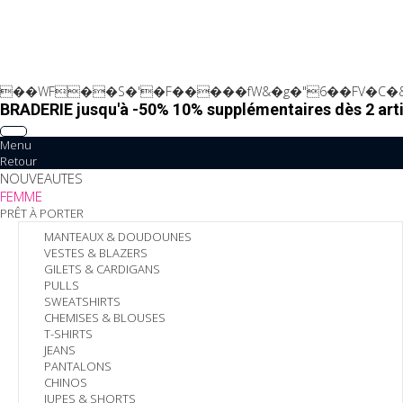
��WF��S�'�F�����fW&�g�"6��FV�C�&
BRADERIE jusqu'à -50% 10% supplémentaires dès 2 arti
Menu
Retour
NOUVEAUTES
FEMME
PRÊT À PORTER
MANTEAUX & DOUDOUNES
VESTES & BLAZERS
GILETS & CARDIGANS
PULLS
SWEATSHIRTS
CHEMISES & BLOUSES
T-SHIRTS
JEANS
PANTALONS
CHINOS
JUPES & SHORTS