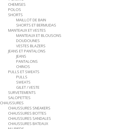
CHEMISES
POLOS
SHORTS
MAILLOT DE BAIN
SHORTS ET BERMUDAS
MANTEAUX ET VESTES
MANTEAUX ET BLOUSONS
DOUDOUNES
VESTES BLAZERS
JEANS ET PANTALONS
JEANS
PANTALONS
CHINOS
PULLS ET SWEATS
PULLS
SWEATS
GILET / VESTE
SURVETEMENTS
SALOPETTES
CHAUSSURES
CHAUSSURES SNEAKERS
CHAUSSURES BOTTES
CHAUSSURES SANDALES
CHAUSSURES BATEAUX
NU PIEDS