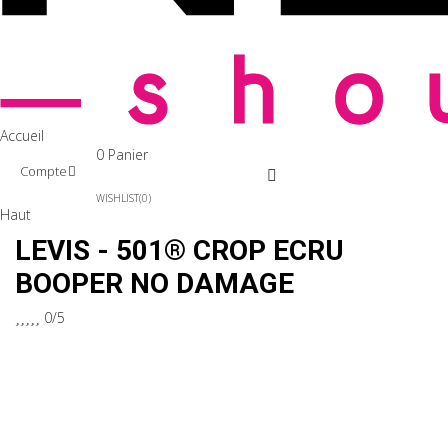
Accueil
0
Panier
Compte
WISHLIST
0
Haut
LEVIS - 501® CROP ECRU
BOOPER NO DAMAGE





0/5