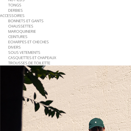
TONGS
DERBIES
ACCESSOIRES
BONNETS ET GANTS
CHAUSSETTES
MAROQUINERIE
CEINTURES
ECHARPES ET CHECHES
DIVERS
SOUS VETEMENTS
CASQUETTES ET CHAPEAUX
TROUSSES DE TOILETTE