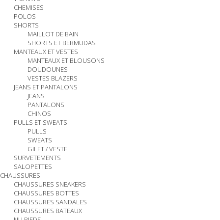
CHEMISES
POLOS
SHORTS
MAILLOT DE BAIN
SHORTS ET BERMUDAS
MANTEAUX ET VESTES
MANTEAUX ET BLOUSONS
DOUDOUNES
VESTES BLAZERS
JEANS ET PANTALONS
JEANS
PANTALONS
CHINOS
PULLS ET SWEATS
PULLS
SWEATS
GILET / VESTE
SURVETEMENTS
SALOPETTES
CHAUSSURES
CHAUSSURES SNEAKERS
CHAUSSURES BOTTES
CHAUSSURES SANDALES
CHAUSSURES BATEAUX
NU PIEDS