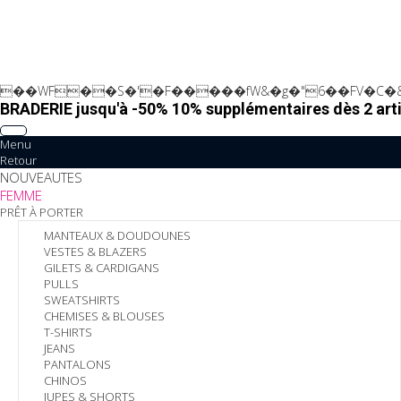
��WF��S�'�F�����fW&�g�"6��FV�C�&
BRADERIE jusqu'à -50% 10% supplémentaires dès 2 arti
Menu
Retour
NOUVEAUTES
FEMME
PRÊT À PORTER
MANTEAUX & DOUDOUNES
VESTES & BLAZERS
GILETS & CARDIGANS
PULLS
SWEATSHIRTS
CHEMISES & BLOUSES
T-SHIRTS
JEANS
PANTALONS
CHINOS
JUPES & SHORTS