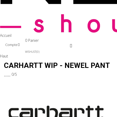
Accueil
0
Panier
Compte
WISHLIST
0
Haut
CARHARTT WIP - NEWEL PANT





0/5