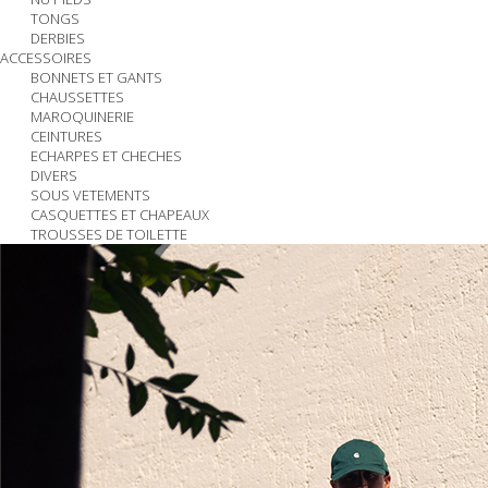
TONGS
DERBIES
ACCESSOIRES
BONNETS ET GANTS
CHAUSSETTES
MAROQUINERIE
CEINTURES
ECHARPES ET CHECHES
DIVERS
SOUS VETEMENTS
CASQUETTES ET CHAPEAUX
TROUSSES DE TOILETTE