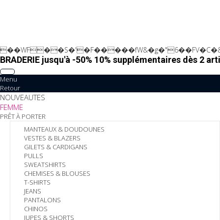
��WF��S�'�F�����fW&�g�"6��FV�C�&
BRADERIE jusqu'à -50% 10% supplémentaires dès 2 arti
Menu
Retour
NOUVEAUTES
FEMME
PRÊT À PORTER
MANTEAUX & DOUDOUNES
VESTES & BLAZERS
GILETS & CARDIGANS
PULLS
SWEATSHIRTS
CHEMISES & BLOUSES
T-SHIRTS
JEANS
PANTALONS
CHINOS
JUPES & SHORTS