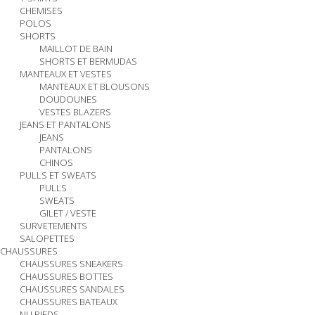
CHEMISES
POLOS
SHORTS
MAILLOT DE BAIN
SHORTS ET BERMUDAS
MANTEAUX ET VESTES
MANTEAUX ET BLOUSONS
DOUDOUNES
VESTES BLAZERS
JEANS ET PANTALONS
JEANS
PANTALONS
CHINOS
PULLS ET SWEATS
PULLS
SWEATS
GILET / VESTE
SURVETEMENTS
SALOPETTES
CHAUSSURES
CHAUSSURES SNEAKERS
CHAUSSURES BOTTES
CHAUSSURES SANDALES
CHAUSSURES BATEAUX
NU PIEDS