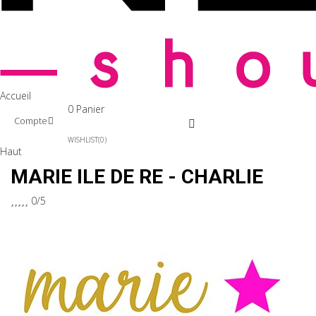
Accueil
0
Panier
Compte
WISHLIST
0
Haut
MARIE ILE DE RE - CHARLIE





0/5