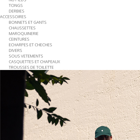
TONGS
DERBIES
ACCESSOIRES
BONNETS ET GANTS
CHAUSSETTES
MAROQUINERIE
CEINTURES
ECHARPES ET CHECHES
DIVERS
SOUS VETEMENTS
CASQUETTES ET CHAPEAUX
TROUSSES DE TOILETTE