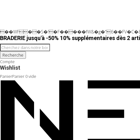
��WF��S�'�F�����fW&�g�"6��FV�C�&
BRADERIE jusqu'à -50% 10% supplémentaires dès 2 arti
Recherche
Compte
Wishlist
Panier
Panier
0
vide