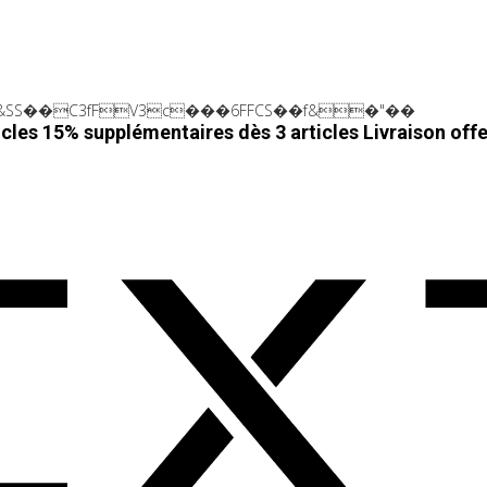
SS��C3fFV3c���6FFCS��f&�"��
cles 15% supplémentaires dès 3 articles
Livraison off